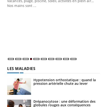
Vacances, plage, piscine, soleil, activités en plein air…
Nos mains sont ...
Dia
You
Le 
pers
ques
LES MALADIES
Hypotension orthostatique : quand la
pression artérielle chute au lever
Drépanocytose : une déformation des
globules rouges aux conséquences