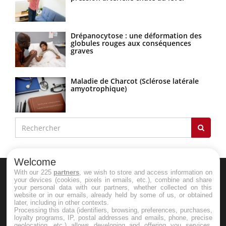
Drépanocytose : une déformation des
globules rouges aux conséquences
graves
Maladie de Charcot (Sclérose latérale
amyotrophique)
Welcome
With our 225
partners
, we wish to store and access information on
your devices (cookies, pixels in emails, etc.), combine and share
your personal data with our partners, whether collected on this
website or in our emails, already held by some of us, or obtained
later, including in other contexts.
Processing this data (identifiers, browsing, preferences, purchases,
Le site santé de référence avec chaque jour toute l'actualité
loyalty programs, IP, postal addresses and emails, phone, precise
geolocation, etc.) allows developing and offering you services,