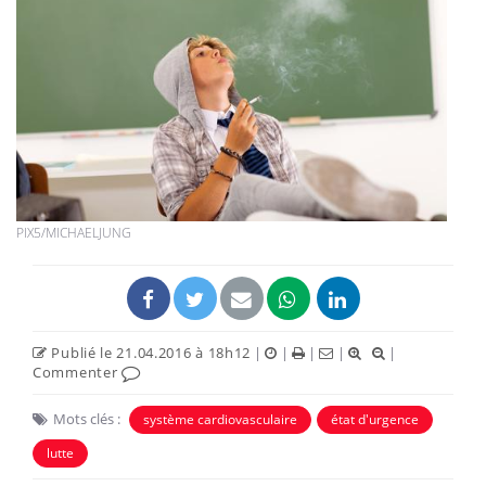
PIX5/MICHAELJUNG
Publié le 21.04.2016 à 18h12
|
|
|
|
|
Commenter
Mots clés :
système cardiovasculaire
état d'urgence
lutte