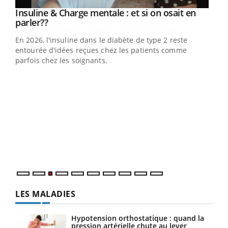
Youtube
Insuline & Charge mentale : et si on osait en
Youtube
Youtube
parler??
En 2026, l'insuline dans le diabète de type 2 reste
entourée d'idées reçues chez les patients comme
parfois chez les soignants.
Ecz
You
pour
L'ét
Vaca
Nos 
LES MALADIES
Hypotension orthostatique : quand la
pression artérielle chute au lever