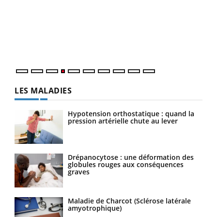
Le 
pers
ques
LES MALADIES
Hypotension orthostatique : quand la
pression artérielle chute au lever
Drépanocytose : une déformation des
globules rouges aux conséquences
graves
Maladie de Charcot (Sclérose latérale
amyotrophique)