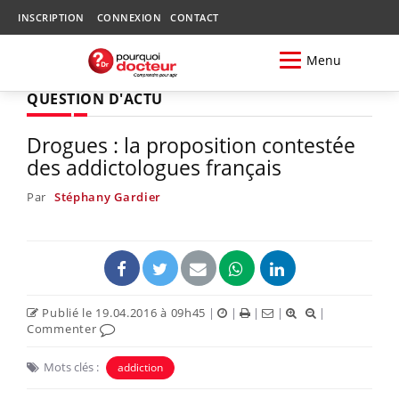
INSCRIPTION
CONNEXION
CONTACT
Menu
QUESTION D'ACTU
Drogues : la proposition contestée
des addictologues français
Par
Stéphany Gardier
Publié le 19.04.2016 à 09h45
|
|
|
|
|
Commenter
Mots clés :
addiction