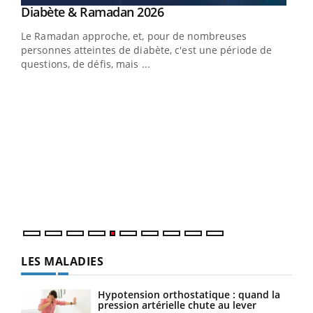
Youtube
Diabète & Ramadan 2026
Youtube
Le Ramadan approche, et, pour de nombreuses
vie !
personnes atteintes de diabète, c'est une période de
…
questions, de défis, mais ...
Un 
You
à l
Un é
mati
numé
LES MALADIES
Hypotension orthostatique : quand la
pression artérielle chute au lever