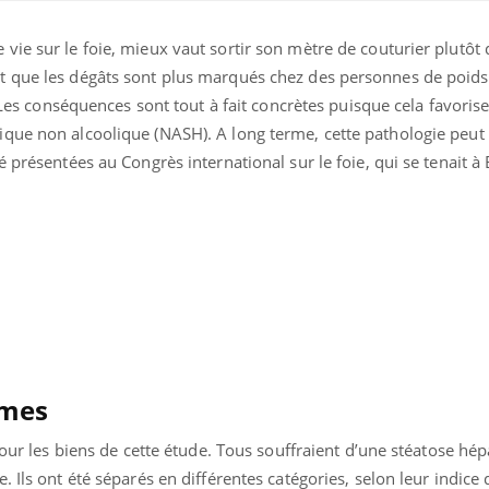
vie sur le foie, mieux vaut sortir son mètre de couturier plutôt
t que les dégâts sont plus marqués chez des personnes de poid
. Les conséquences sont tout à fait concrètes puisque cela favorise
que non alcoolique (NASH). A long terme, cette pathologie peut 
é présentées au Congrès international sur le foie, qui se tenait à
Les troubles du sommeil
Syndrom
modifient votre cerveau !
quels so
exercice
mmes
Mon enfant est-il trop
Comment
sensible ou simplement
pendant
très empathique ?
 pour les biens de cette étude. Tous souffraient d’une stéatose hé
. Ils ont été séparés en différentes catégories, selon leur indice