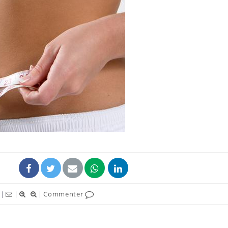
|
|
|
Commenter