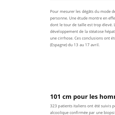
Pour mesurer les dégâts du mode de 
personne. Une étude montre en effe
dont le tour de taille est trop élevé
développement de la stéatose hépati
une cirrhose. Ces conclusions ont ét
(Espagne) du 13 au 17 avril.
Fatigue en vacances :
normal ou signe d’une
maladie ?
101 cm pour les ho
Et si les caries pouvaient
bientôt disparaître sans
plombage ?
323 patients italiens ont été suivis
alcoolique confirmée par une biopsie