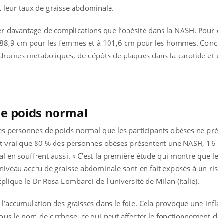
 et leur taux de graisse abdominale.
Bébés, jeunes enfants :
Hantavir
quelle trousse à
détecté 
pharmacie pour les
en Fran
 davantage de complications que l’obésité dans la NASH. Pour ce
vacances ?
r à 88,9 cm pour les femmes et à 101,6 cm pour les hommes. Con
ndromes métaboliques, de dépôts de plaques dans la carotide et 
de poids normal
es personnes de poids normal que les participants obèses ne pr
est vrai que 80 % des personnes obèses présentent une NASH, 16 
l en souffrent aussi. « C’est la première étude qui montre que le
niveau accru de graisse abdominale sont en fait exposés à un ri
lique le Dr Rosa Lombardi de l’université de Milan (Italie).
 l’accumulation des graisses dans le foie. Cela provoque une in
us le nom de cirrhose, ce qui peut affecter le fonctionnement d