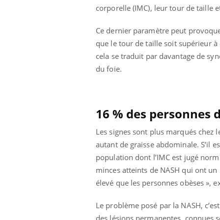
corporelle (IMC), leur tour de taille
Éclipse solaire du 12 août
: “Des verres adaptés,
c'est indispensable pour
Ce dernier paramètre peut provoquer
la santé des yeux”
que le tour de taille soit supérieu
cela se traduit par davantage de sy
du foie.
16 % des personnes 
Les signes sont plus marqués chez l
autant de graisse abdominale. S’il 
population dont l’IMC est jugé norma
minces atteints de NASH qui ont un 
élevé que les personnes obèses », exp
Le problème posé par la NASH, c’est
des lésions permanentes, connues so