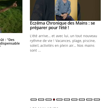
ale : et si on
Eczéma Chronique des Mains : se
Youtube
ube
Youtube
préparer pour l’été !
e diabète de type 2
L'été arrive… et avec lui, un tout nouveau
Les troubles du sommeil modifient
oût : “Des
çues chez les
rythme de vie ! Vacances, plage, piscine,
votre cerveau !
indispensable
ez les soignants.
soleil, activités en plein air… Nos mains
”
sont ...
Di
You
Le 
nom
dia
défi