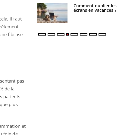
us : un cas
Comment oublier les
chez un touriste
écrans en vacances ?
ce
la, il faut
crètement,
une fibrose
ésentant pas
% de la
s patients
sque plus
flammation et
u foie de