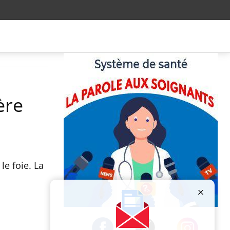
ère
le foie. La
Publicité