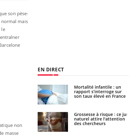
 que son pèse-
s normal mais
 le
entraîner
 Barcelone
EN DIRECT
e métabolique :
Mortalité infantile : un
nt les meilleurs
rapport s’interroge sur
s physiques ?
son taux élevé en France
 éviter une otite
Grossesse à risque : ce jus
 les vacances ?
naturel attire l'attention
des chercheurs
patique non
 de masse