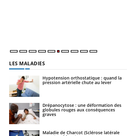
COU
You
Coup
vous
épis
LES MALADIES
Hypotension orthostatique : quand la
pression artérielle chute au lever
Drépanocytose : une déformation des
globules rouges aux conséquences
graves
Maladie de Charcot (Sclérose latérale