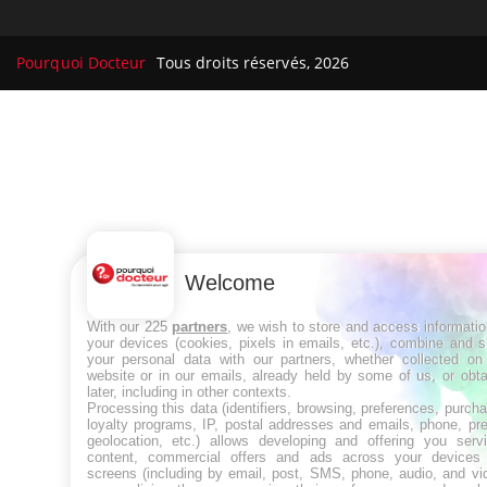
Pourquoi Docteur
Tous droits réservés, 2026
Welcome
With our 225
partners
, we wish to store and access informati
your devices (cookies, pixels in emails, etc.), combine and 
your personal data with our partners, whether collected on 
website or in our emails, already held by some of us, or obt
later, including in other contexts.
Processing this data (identifiers, browsing, preferences, purch
loyalty programs, IP, postal addresses and emails, phone, pr
geolocation, etc.) allows developing and offering you servi
content, commercial offers and ads across your devices
screens (including by email, post, SMS, phone, audio, and vi