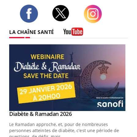
Twitter
Facebook
Instagram
LA CHAÎNE SANTÉ
Youtube
Youtube
Diabète & Ramadan 2026
Youtube
Le Ramadan approche, et, pour de nombreuses
vie !
personnes atteintes de diabète, c'est une période de
…
questions, de défis, mais ...