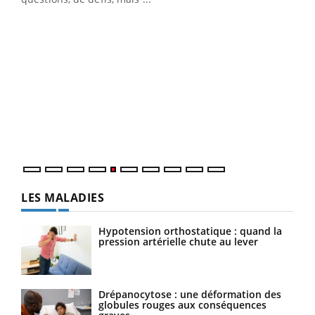
Un 
You
à l
Un é
mati
numé
LES MALADIES
Hypotension orthostatique : quand la
pression artérielle chute au lever
Drépanocytose : une déformation des
globules rouges aux conséquences