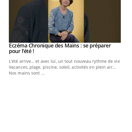
Eczéma Chronique des Mains : se préparer
Youtube
Youtube
pour l’été !
L'été arrive… et avec lui, un tout nouveau rythme de vie !
Vacances, plage, piscine, soleil, activités en plein air…
Nos mains sont ...
Dia
You
Le 
pers
ques