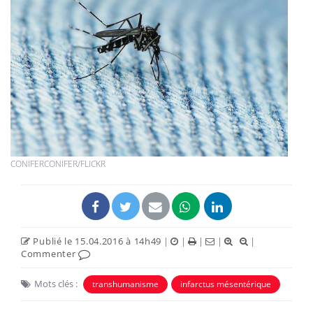
CONIFERCONIFER/FLICKR
Publié le 15.04.2016 à 14h49
|
|
|
|
|
Commenter
Mots clés :
transhumanisme
infarctus mésentérique