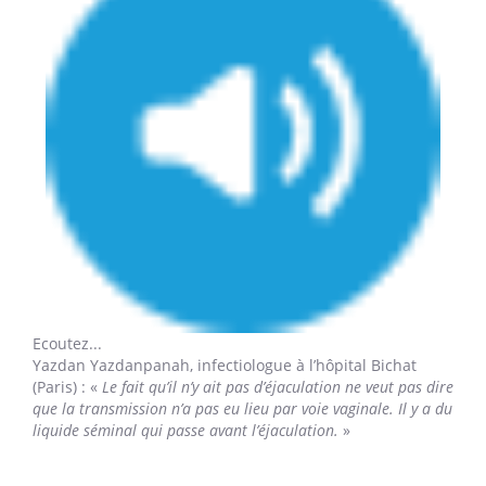
Ecoutez...
Yazdan Yazdanpanah,
infectiologue à l’hôpital Bichat
(Paris) : «
Le fait qu’il n’y ait pas d’éjaculation ne veut pas dire
que la transmission n’a pas eu lieu par voie vaginale. Il y a du
liquide séminal qui passe avant l’éjaculation.
»