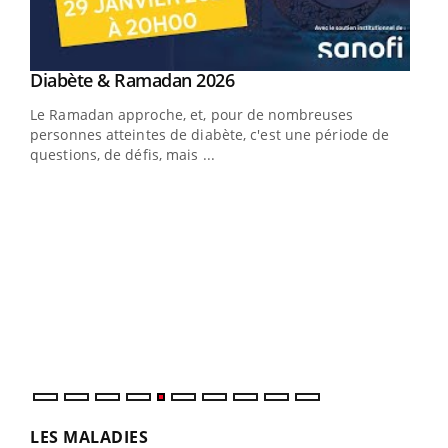
Youtube
Diabète & Ramadan 2026
Youtube
Le Ramadan approche, et, pour de nombreuses
vie !
personnes atteintes de diabète, c'est une période de
…
questions, de défis, mais ...
Un 
You
à l
Un é
mati
numé
LES MALADIES