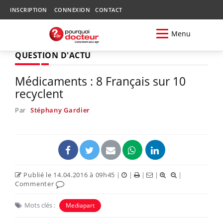
INSCRIPTION
CONNEXION
CONTACT
Menu
QUESTION D'ACTU
Médicaments : 8 Français sur 10
recyclent
Par
Stéphany Gardier
Publié le 14.04.2016 à 09h45
|
|
|
|
|
Commenter
Mots clés :
Mediapart