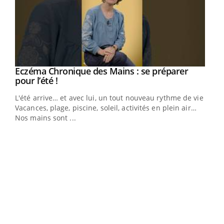
Eczéma Chronique des Mains : se préparer
Youtube
Youtube
pour l’été !
L'été arrive… et avec lui, un tout nouveau rythme de vie !
Vacances, plage, piscine, soleil, activités en plein air…
Nos mains sont ...
Dia
You
Le 
pers
ques