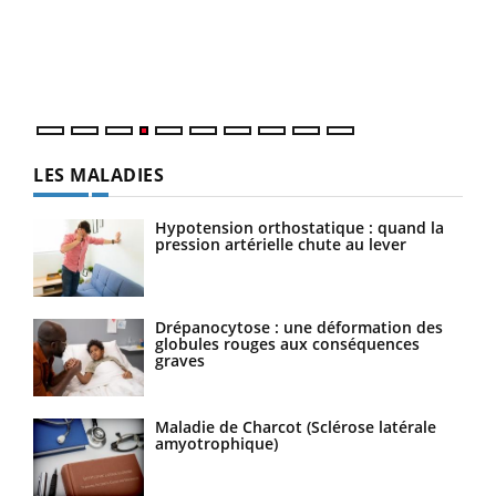
Le 
pers
ques
LES MALADIES
Hypotension orthostatique : quand la
pression artérielle chute au lever
Drépanocytose : une déformation des
globules rouges aux conséquences
graves
Maladie de Charcot (Sclérose latérale
amyotrophique)