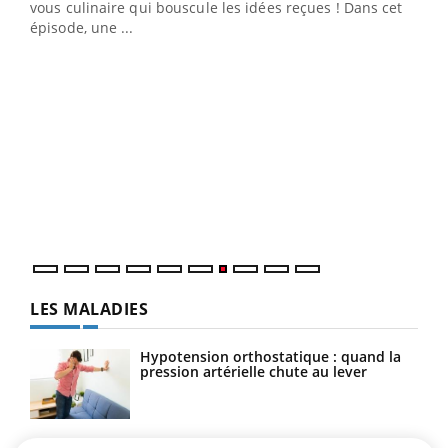
 en
vous culinaire qui bouscule les idées reçues ! Dans cet
u
épisode, une ...
Qua
You
"Les
trav
DRH 
LES MALADIES
Hypotension orthostatique : quand la
pression artérielle chute au lever
Drépanocytose : une déformation des