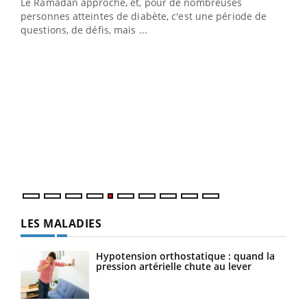
Le Ramadan approche, et, pour de nombreuses
Un établissement lié à un groupe mutualiste innove en
personnes atteintes de diabète, c'est une période de
matière de bilan de santé : l'utilisation d'un « jumeau
questions, de défis, mais ...
numérique » permet ...
COU
You
Coup
vous
épis
LES MALADIES
Hypotension orthostatique : quand la
pression artérielle chute au lever