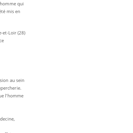
n homme qui
 été mis en
-et-Loir (28)
ce
ion au sein
upercherie.
 que l'homme
édecine,