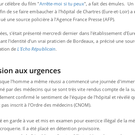
r célèbre du film "
Arrête-moi si tu peux
", a fait des émules. U
fin de se faire embaucher à l'hôpital de Chartres (Eure-et-Loir) a
ué une source policière à l'Agence France Presse (AFP).
ées, s'était présenté mercredi dernier dans l'établissement d'Eure
nt l'identité d'un vrai praticien de Bordeaux, a précisé une sour
ation de
L'Echo Républicain
.
sion aux urgences
uisque l'homme a même réussi a commencé une journée d'immers
né par des médecins qui se sont très vite rendus compte de la s
idement confirmé le sentiment de l'équipe de l'hôpital et révélé
tait pas inscrit à l'Ordre des médecins (CNOM).
acé en garde à vue et mis en examen pour exercice illégal de la m
scroquerie. Il a été placé en détention provisoire.