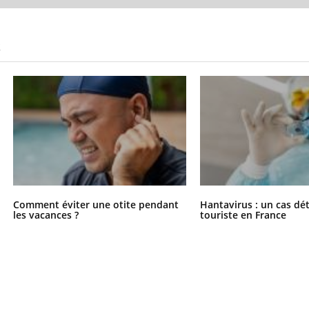
teur reçoivent Régis Blugeon, DRH et
comment protéger vos ma
cteur ...
et éviter les ...
S
Comment éviter une otite pendant
Hantavirus : un cas dé
les vacances ?
touriste en France