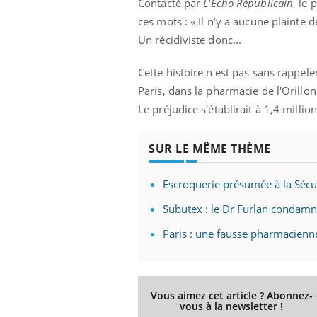
Contacté par
L'Echo Républicain
, le 
ces mots : « Il n’y a aucune plainte
Un récidiviste donc...
Cette histoire n'est pas sans rappele
Paris, dans la pharmacie de l'Orillo
Le préjudice s'établirait à 1,4 millio
SUR LE MÊME THÈME
Escroquerie présumée à la Sécu 
Subutex : le Dr Furlan condamn
Paris : une fausse pharmacienn
Youtube
ue » pour
COUP DE FOOD sur le diabète
Qua
Youtube
You
médecine
êtr
Coup de food sur le diabète, c'est votre
"Les
nouveau rendez-vous culinaire qui
Vous aimez cet article ? Abonnez-
vous à la newsletter !
 groupe
qual
bouscule les idées reçues ! Dans cet