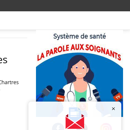
es
Chartres
.
Publicité