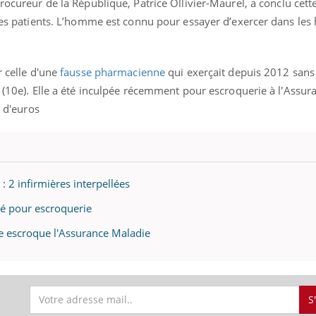
procureur de la République, Patrice Ollivier-Maurel, a conclu cette
 des patients. L’homme est connu pour essayer d’exercer dans les 
r celle d'une
fausse pharmacienne
qui exerçait depuis 2012 sans
n (10e). Elle a été inculpée récemment pour escroquerie à l'Assur
n d'euros
: 2 infirmières interpellées
é pour escroquerie
e escroque l'Assurance Maladie
nd l’entreprise mise sur le bien
Eczéma chronique des
tube
Youtube
Youtube
Youtu
e global
quotidien (3/3)
 rendez-vous de la santé et de la
Dans cette vidéo, le Dr In
S
ité de vie au travail" de Pourquoi
dermatologue à Paris, vo