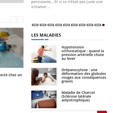
ins au quotidien
persistante… Et si ce n'était pas juste une
irritation ...
LES MALADIES
Hypotension
orthostatique : quand la
pression artérielle chute
au lever
Drépanocytose : une
déformation des globules
Mortalité infantile : un rapport
tecté chez un
rouges aux conséquences
s’interroge sur son taux élevé en
graves
France
Maladie de Charcot
(Sclérose latérale
amyotrophique)