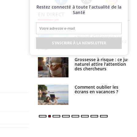
Restez connecté à toute l’actualité de la
Twitter
Facebook
Instagram
Santé
EN DIRECT
e métabolique :
Mortalité infantile : un
nt les meilleurs
rapport s’interroge sur
s physiques ?
son taux élevé en France
S'INSCRIRE À LA NEWSLETTER
 éviter une otite
Grossesse à risque : ce jus
 les vacances ?
naturel attire l'attention
des chercheurs
us : un cas
Comment oublier les
chez un touriste
écrans en vacances ?
ce