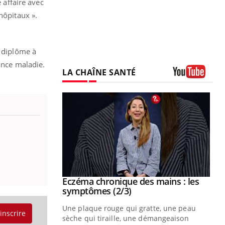
 affaire avec
hôpitaux ».
 diplôme à
ance maladie.
LA CHAÎNE SANTÉ
Youtube
 mains : au
Eczéma chronique des mains : les
Youtube
be
Youtube
symptômes (2/3)
ès Zaraa,
Une plaque rouge qui gratte, une peau
'inscrire
us explique
sèche qui tiraille, une démangeaison