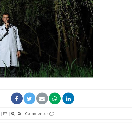
Syndrom
quels so
exercice
Comment
pendant
Hantavir
détecté 
en Fran
|
|
|
Commenter