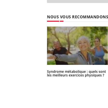
ère de bilan de
Doc
épisode, une ...
« jumeau
dire
NOUS VOUS RECOMMANDON
Syndrome métabolique : quels sont
les meilleurs exercices physiques ?