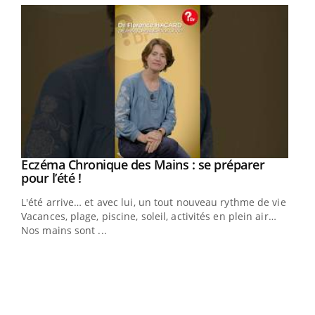
Eczéma Chronique des Mains : se préparer
Youtube
Youtube
pour l’été !
L'été arrive… et avec lui, un tout nouveau rythme de vie !
Vacances, plage, piscine, soleil, activités en plein air…
Nos mains sont ...
Dia
You
Le 