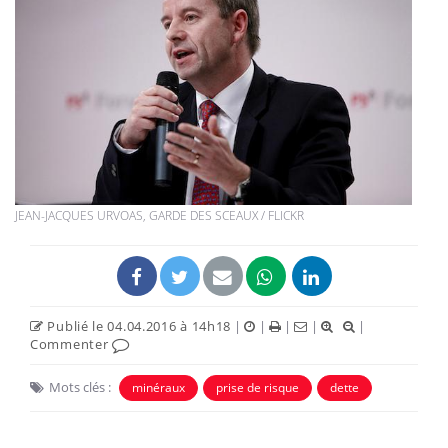
JEAN-JACQUES URVOAS, GARDE DES SCEAUX / FLICKR
Publié le 04.04.2016 à 14h18
|
|
|
|
|
Commenter
Mots clés :
minéraux
prise de risque
dette