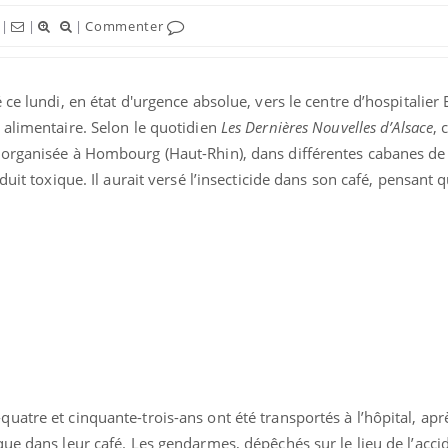
|
|
|
Commenter
ce lundi, en état d'urgence absolue, vers le centre d’hospitalier
 alimentaire. Selon le quotidien
Les Dernières Nouvelles d’Alsace
, 
 organisée à Hombourg (Haut-Rhin), dans différentes cabanes de
uit toxique. Il aurait versé l’insecticide dans son café, pensant qu’
ence en fer : comprendre pour
Insuline & Charge ment
tube
Youtube
Youtube
Yout
venir
osait en parler??
gue, irritabilité, brouillard mental ou
En 2026, l'insuline dans l
e alopécie… Les symptômes de la
reste entourée d'idées re
nce en fer sont multiples ce qui la rend
patients comme parfois ch
atre et cinquante-trois-ans ont été transportés à l’hôpital, apr
ue dans leur café. Les gendarmes, dépêchés sur le lieu de l’acci