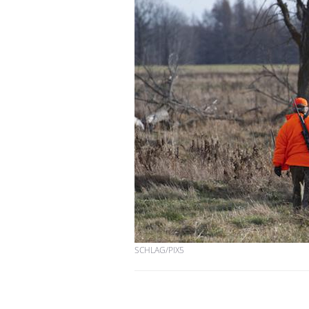
Fatigue en vacances :
normal ou signe d’une
maladie ?
Et si les caries pouvaient
bientôt disparaître sans
plombage ?
Éclipse solaire du 12 août
: “Des verres adaptés,
c'est indispensable pour
la santé des yeux”
SCHLAG/PIX5