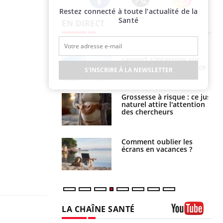
Restez connecté à toute l’actualité de la
Twitter
Facebook
Instagram
Santé
EN DIRECT
e métabolique :
Mortalité infantile : un
nt les meilleurs
rapport s’interroge sur
s physiques ?
son taux élevé en France
S'INSCRIRE À LA NEWSLETTER
 éviter une otite
Grossesse à risque : ce jus
 les vacances ?
naturel attire l'attention
des chercheurs
us : un cas
Comment oublier les
chez un touriste
écrans en vacances ?
ce
LA CHAÎNE SANTÉ
Youtube