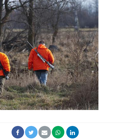
Les troubles du sommeil
Syndrom
modifient votre cerveau !
quels so
exercice
Mon enfant est-il trop
Comment
sensible ou simplement
pendant
très empathique ?
Bébés, jeunes enfants :
Hantavir
quelle trousse à
détecté 
pharmacie pour les
en Fran
vacances ?