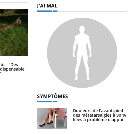
J'AI MAL
Les troubles du sommeil modifient
oût : “Des
votre cerveau !
indispensable
”
SYMPTÔMES
Douleurs de l’avant-pied :
des métatarsalgies à 90 %
liées à problème d’appui