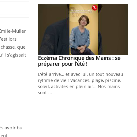
 Emile-Muller
c’est lors
 chasse, que
il s’agissait
ale : et si on
Eczéma Chronique des Mains : se
Youtube
ube
Youtube
préparer pour l’été !
e diabète de type 2
L'été arrive… et avec lui, un tout nouveau
çues chez les
rythme de vie ! Vacances, plage, piscine,
ez les soignants.
soleil, activités en plein air… Nos mains
sont ...
Di
You
Le 
nom
dia
défi
ès avoir bu
dent,