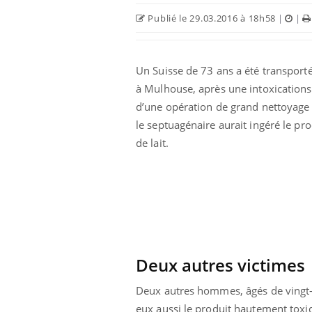
Publié le 29.03.2016 à 18h58
|
|
Un Suisse de 73 ans a été transporté 
à Mulhouse, après une intoxications
d’une opération de grand nettoyage
le septuagénaire aurait ingéré le prod
Eczéma Chronique des Mains :
Car
Youtube
You
de lait.
Youtube
expliquer ma maladie
pré
Il y a des sujets qui sont faciles à aborder...
Fati
d'autres non ! D'un côté, poser des
mêm
questions sur la maladie d'un proche c'est
care
montrer ...
...
Deux autres victimes
Deux autres hommes, âgés de vingt-qu
eux aussi le produit hautement toxiq