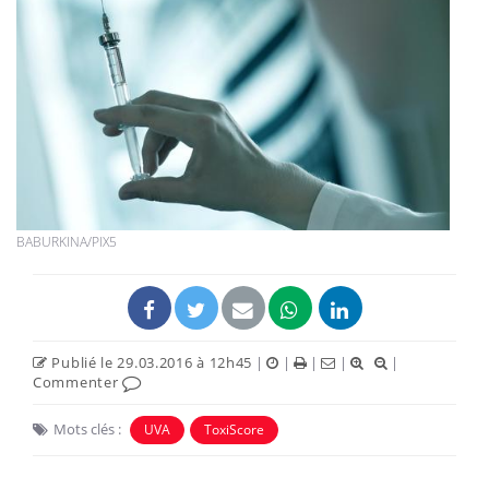
BABURKINA/PIX5
Publié le 29.03.2016 à 12h45
|
|
|
|
|
Commenter
Mots clés :
UVA
ToxiScore