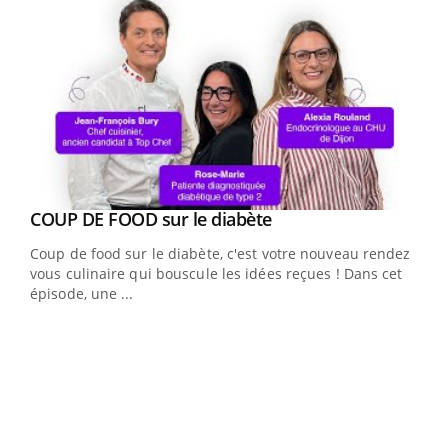
Youtube
COUP DE FOOD sur le diabète
Youtube
Coup de food sur le diabète, c'est votre nouveau rendez-
vous culinaire qui bouscule les idées reçues ! Dans cet
épisode, une ...
Yout
Quand l’entreprise mise sur le bien être global
Ecz
Youtube
You
(3/3
"Les rendez-vous de la santé et de la qualité de vie au
Dans
travail" de Pourquoi Docteur reçoivent Régis Blugeon,