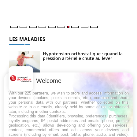
vous
DRH et directeur ...
quot
LES MALADIES
Hypotension orthostatique : quand la
pression artérielle chute au lever
Welcome
Drépanocytose : une déformation des
globules rouges aux conséquences
graves
With our 225
partners
, we wish to store and access information on
your devices (cookies, pixels in emails, etc.), combine and share
your personal data with our partners, whether collected on this
website or in our emails, already held by some of us, or obtained
Maladie de Charcot (Sclérose latérale
later, including in other contexts.
amyotrophique)
Processing this data (identifiers, browsing, preferences, purchases,
loyalty programs, IP, postal addresses and emails, phone, precise
geolocation, etc.) allows developing and offering you services,
content, commercial offers and ads across your devices and
screens (including by email, post, SMS, phone, audio, and video),