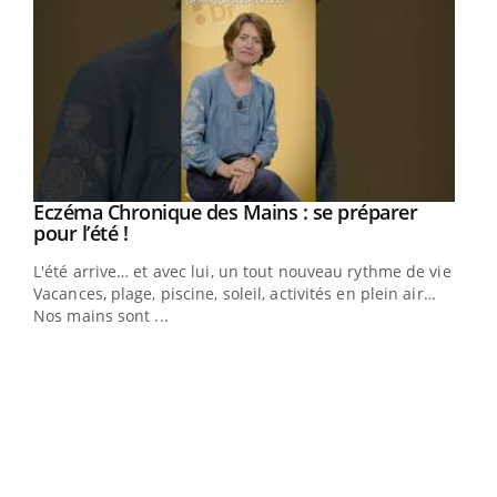
Eczéma Chronique des Mains : se préparer
Youtube
Youtube
pour l’été !
L'été arrive… et avec lui, un tout nouveau rythme de vie !
Vacances, plage, piscine, soleil, activités en plein air…
Nos mains sont ...
Dia
You
Le 
pers
ques