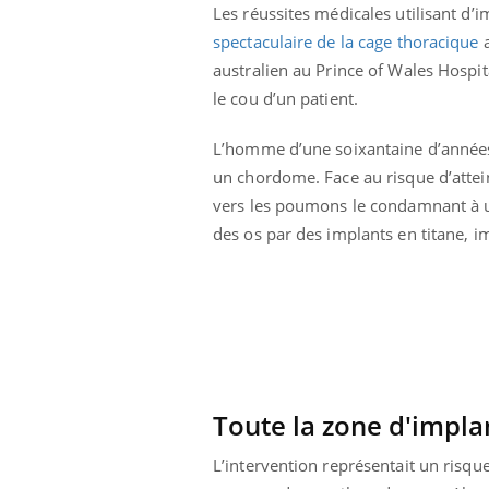
Les réussites médicales utilisant d’
spectaculaire de la cage thoracique
a
australien au Prince of Wales Hospit
le cou d’un patient.
L’homme d’une soixantaine d’années é
un chordome. Face au risque d’attein
 Mains :
Carence en fer : comprendre pour
Ins
vers les poumons le condamnant à un
Youtube
You
Youtube
Youtube
prévenir
osa
des os par des implants en titane, 
aciles à aborder...
Fatigue, irritabilité, brouillard mental ou
En 2
poser des
même alopécie… Les symptômes de la
rest
'un proche c'est
carence en fer sont multiples ce qui la rend
pat
...
Toute la zone d'impla
L’intervention représentait un risque