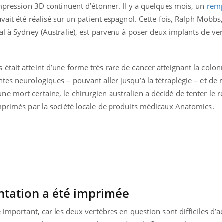
impression 3D continuent d’étonner. Il y a quelques mois, un
rem
vait été réalisé sur un patient espagnol. Cette fois, Ralph Mobbs
al à Sydney (Australie), est parvenu à poser deux implants de ve
tait atteint d’une forme très rare de cancer atteignant la colon
tes neurologiques – pouvant aller jusqu’à la tétraplégie – et de
uline & Charge mentale : et si on
e mort certaine, le chirurgien australien a décidé de tenter le
tube
Youtube
it en parler??
imprimés par la société locale de produits médicaux Anatomics.
026, l'insuline dans le diabète de type 2
e entourée d'idées reçues chez les
ients comme parfois chez les soignants.
ntation a été imprimée
 important, car les deux vertèbres en question sont difficiles d’a