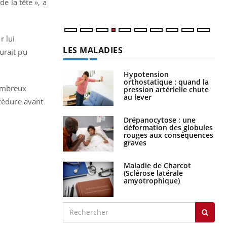
e la tête », a
num
r lui
LES MALADIES
urait pu
Hypotension
orthostatique : quand la
nombreux
pression artérielle chute
au lever
océdure avant
Drépanocytose : une
déformation des globules
rouges aux conséquences
graves
Maladie de Charcot
(Sclérose latérale
amyotrophique)