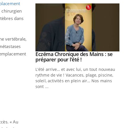
placement
, chirurgien
rtèbres dans
ne vertébrale,
 métastases
Eczéma Chronique des Mains : se
 remplacement
Youtube
Youtube
préparer pour l’été !
L'été arrive… et avec lui, un tout nouveau
rythme de vie ! Vacances, plage, piscine,
soleil, activités en plein air… Nos mains
sont ...
Youtube
Diabète & Ramadan 2026
Un
Youtube
You
fac
Le Ramadan approche, et, pour de
pr
nombreuses personnes atteintes de
Un 
diabète, c'est une période de questions, de
mut
défis, mais ...
ccès. « Au
san