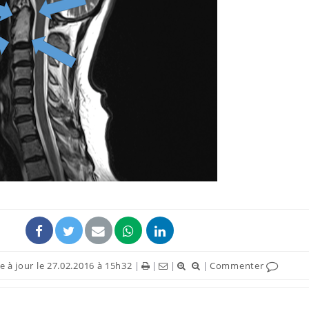
Fortes chaleurs :
pourquoi le risque de
noyade grimpe-t-il ?
Le Viagra pourrait-il
freiner la propagation du
cancer ?
Pourquoi manger moins
de protéines pourrait
finalement être bénéfique
 à jour le 27.02.2016 à 15h32
|
|
|
|
Commenter