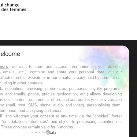
La sieste empêche-t-elle de dormir
ui change
la nuit ?
ge des femmes
elcome
ER
tners
, we wish to store and access information on your devices
in emails, etc.), combine and share your personal data with our
s les semaines les meilleures
ollected on this website or in our emails, already held by some of us,
ncluding in other contexts.
ta (identifiers, browsing, preferences, purchases, loyalty programs,
es and emails, phone, precise geolocation, etc.) allows developing
ervices, content, commercial offers and ads across your devices and
 by email, post, SMS, phone, audio, and video), personalising them,
RE
rformance, and analysing audiences.
l" and withdraw your consent at any time via the "cookies" footer
"set detailed preferences" and object to processing activities not
. These choices remain valid for 6 months.
powered by