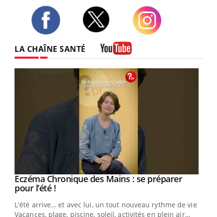
Twitter
Facebook
Instagram
LA CHAÎNE SANTÉ
Youtube
Eczéma Chronique des Mains : se préparer
Youtube
Youtube
pour l’été !
L'été arrive… et avec lui, un tout nouveau rythme de vie !
Vacances, plage, piscine, soleil, activités en plein air…