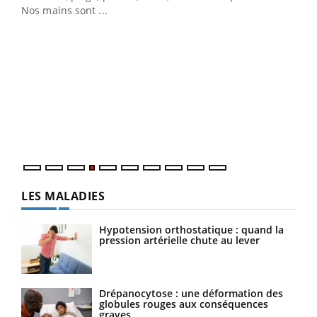
Nos mains sont ...
Dia
You
Le 
pers
ques
LES MALADIES
Hypotension orthostatique : quand la
pression artérielle chute au lever
Drépanocytose : une déformation des
globules rouges aux conséquences
graves