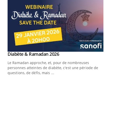
Youtube
Diabète & Ramadan 2026
Youtube
Le Ramadan approche, et, pour de nombreuses
vie !
personnes atteintes de diabète, c'est une période de
…
questions, de défis, mais ...
Un 
You
à l
Un é