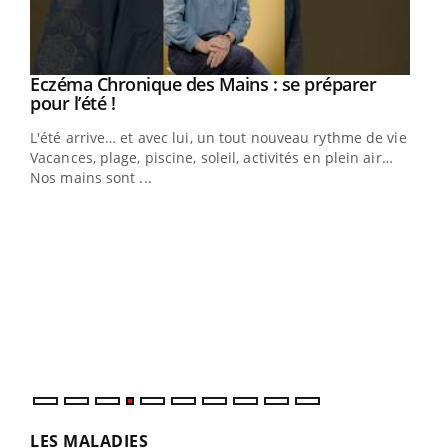
Eczéma Chronique des Mains : se préparer
Youtube
Youtube
pour l’été !
L'été arrive… et avec lui, un tout nouveau rythme de vie !
Vacances, plage, piscine, soleil, activités en plein air…
Nos mains sont ...
Dia
You
Le 
pers
ques
LES MALADIES