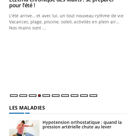
Youtube
pour l’été !
L'été arrive… et avec lui, un tout nouveau rythme de vie !
Vacances, plage, piscine, soleil, activités en plein air…
Nos mains sont ...
Dia
You
Le 
pers
ques
LES MALADIES
Hypotension orthostatique : quand la
pression artérielle chute au lever