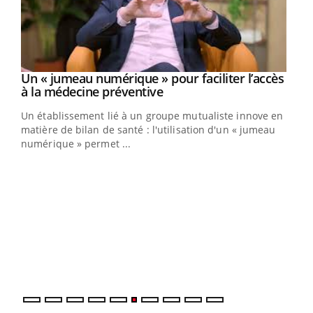
Un « jumeau numérique » pour faciliter l’accès
Youtube
Youtube
à la médecine préventive
Un établissement lié à un groupe mutualiste innove en
e
matière de bilan de santé : l'utilisation d'un « jumeau
numérique » permet ...
COU
You
Coup
vous
épis