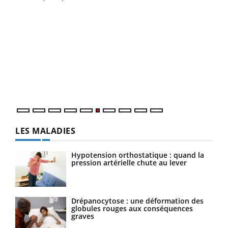
COU
You
Coup
vous
épis
LES MALADIES
Hypotension orthostatique : quand la
pression artérielle chute au lever
Drépanocytose : une déformation des
globules rouges aux conséquences
graves