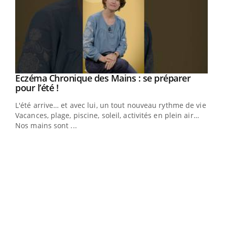
Eczéma Chronique des Mains : se préparer
Youtube
Youtube
pour l’été !
L'été arrive… et avec lui, un tout nouveau rythme de vie !
Vacances, plage, piscine, soleil, activités en plein air…
Nos mains sont ...
Dia
You
Le 
pers
ques