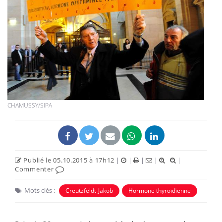
CHAMUSSY/SIPA
Publié le 05.10.2015 à 17h12
|
|
|
|
|
Commenter
Mots clés :
Creutzfeldt-Jakob
Hormone thyroïdienne