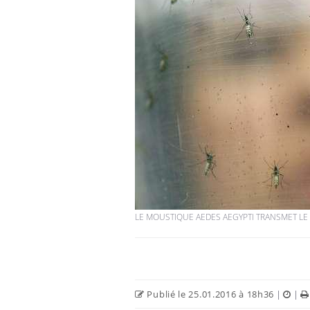
Chikungunya, dengue,
West Nile : que se passe-
t-il dans le sud de la
France ?
Les médicaments GLP-1
protègent-ils aussi les os
?
Cytomégalovirus : ce qui
change dans la prise en
charge des femmes
LE MOUSTIQUE AEDES AEGYPTI TRANSMET LE V
enceintes
Publié le 25.01.2016 à 18h36
|
|