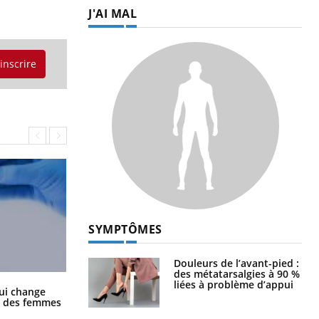
J'AI MAL
'inscrire
SYMPTÔMES
Douleurs de l’avant-pied :
des métatarsalgies à 90 %
liées à problème d’appui
La sieste empêche-t-elle de dormir
ui change
la nuit ?
ge des femmes