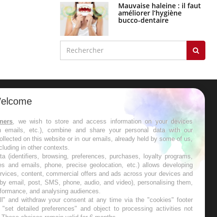
Mauvaise haleine : il faut
améliorer l’hygiène
bucco-dentaire
elcome
ER
tners
, we wish to store and access information on your devices
in emails, etc.), combine and share your personal data with our
s les semaines les meilleures
ollected on this website or in our emails, already held by some of us,
ncluding in other contexts.
ta (identifiers, browsing, preferences, purchases, loyalty programs,
es and emails, phone, precise geolocation, etc.) allows developing
ervices, content, commercial offers and ads across your devices and
 by email, post, SMS, phone, audio, and video), personalising them,
RE
rformance, and analysing audiences.
l" and withdraw your consent at any time via the "cookies" footer
"set detailed preferences" and object to processing activities not