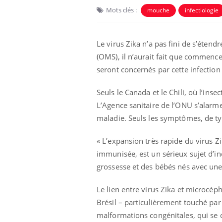
Mots clés :
mouche
infectiologie
Le virus Zika n’a pas fini de s’étend
(OMS), il n’aurait fait que commence
seront concernés par cette infectio
Seuls le Canada et le Chili, où l’inse
Eczéma Chronique des Mains :
Car
Youtube
You
Youtube
expliquer ma maladie
pré
L’Agence sanitaire de l’ONU s’alarme 
maladie. Seuls les symptômes, de typ
Il y a des sujets qui sont faciles à aborder...
Fati
d'autres non ! D'un côté, poser des
mêm
questions sur la maladie d'un proche c'est
care
« L’expansion très rapide du virus Z
montrer ...
...
immunisée, est un sérieux sujet d’in
grossesse et des bébés nés avec une 
Le lien entre virus Zika et microcéph
Brésil – particulièrement touché par 
malformations congénitales, qui se 