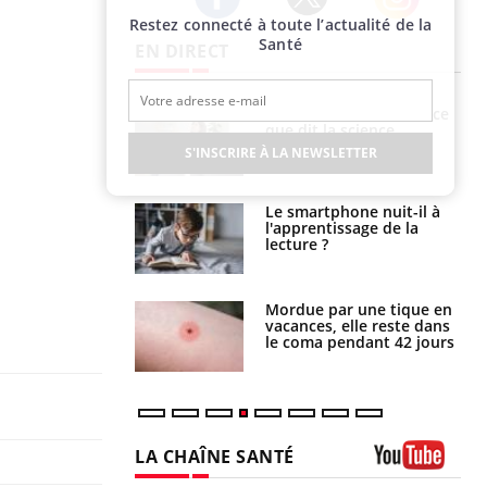
Restez connecté à toute l’actualité de la
Twitter
Facebook
Instagram
Santé
EN DIRECT
haleurs :
Grossesse et chaleur : ce
i le risque de
que dit la science
rimpe-t-il ?
S'INSCRIRE À LA NEWSLETTER
a pourrait-il
Le smartphone nuit-il à
la propagation du
l'apprentissage de la
lecture ?
i manger moins
Mordue par une tique en
éines pourrait
vacances, elle reste dans
ent être bénéfique
le coma pendant 42 jours
LA CHAÎNE SANTÉ
Youtube