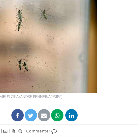
La sieste empêche-t-elle
Fortes c
de dormir la nuit ?
pourquo
noyade g
VIH : la fin du comprimé
Le Viagr
tous les jours se profile-t-
freiner 
elle enfin ?
cancer ?
Pourquoi votre ventre
Pourquo
gâche-t-il les premiers
de prot
jours de vos vacances ?
finalem
IRUS ZIKA (ANDRE PENNER/AP/SIPA)
|
|
|
Commenter