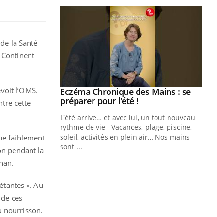
 de la Santé
u Continent
évoit l’OMS.
ale : et si on
Eczéma Chronique des Mains : se
Youtube
ube
Youtube
préparer pour l’été !
ntre cette
e diabète de type 2
L'été arrive… et avec lui, un tout nouveau
çues chez les
rythme de vie ! Vacances, plage, piscine,
ez les soignants.
soleil, activités en plein air… Nos mains
que faiblement
sont ...
ion pendant la
Di
You
Chan.
Le 
nom
iétantes ». Au
dia
 de ces
défi
u nourrisson.