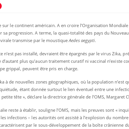
re sur le continent américain. A en croire l’Organisation Mondiale
r sa progression. A terme, la quasi-totalité des pays du Nouvea
n virale transmise par le moustique
Aedes aegypti
.
cte n’est pas installé, devraient être épargnés par le virus Zika, pr
ence en fer : comprendre pour
Insuline & Charge ment
tube
Youtube
Youtube
Yout
venir
osait en parler??
d’autant plus qu’aucun traitement curatif ni vaccinal n’existe co
e grippal, peuvent être pris en charge.
gue, irritabilité, brouillard mental ou
En 2026, l'insuline dans l
e alopécie… Les symptômes de la
reste entourée d'idées re
nce en fer sont multiples ce qui la rend
patients comme parfois ch
ika à de nouvelles zones géographiques, où la population n’est 
quiétude, étant donnée surtout le lien éventuel entre une infect
petite tête », déclare la directrice générale de l’OMS, Margaret 
alie reste à établir, souligne l’OMS, mais les preuves sont « inqu
les infections – les autorités ont assisté à l’explosion du nombre
caractérisent par le sous-développement de la boîte crânienne d