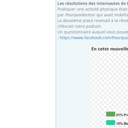
'un proche c'est
carence en fer sont multiples ce qui la rend
pat
Les résolutions des Internautes de
...
Pratiquer une activité physique étai
par
Pourquoidocteur
qui avait mobili
La deuxième place revenait à la réso
clôturait notre podium.
Un questionnaire auquel vous pouve
:
https://www.facebook.com/Pourquo