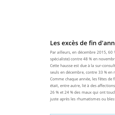
Les excès de fin d'ann
Par ailleurs, en décembre 2015, 60 
spécialiste) contre 48 % en novembr
Cette hausse est due à la sur-consult
seuls en décembre, contre 33 % en 
Comme chaque année, les fêtes de fi
était, entre autre, lié à des affecti
26 % et 24 % des maux qui ont touch
 Mains :
Carence en fer : comprendre pour
Ins
Youtube
You
Youtube
Youtube
prévenir
osa
juste après les rhumatismes ou bles
aciles à aborder...
Fatigue, irritabilité, brouillard mental ou
En 2
poser des
même alopécie… Les symptômes de la
rest