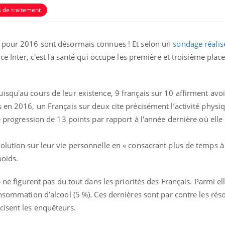
s de traitement
s pour 2016 sont désormais connues ! Et selon un
sondage réali
nce Inter, c'est la santé qui occupe les première et troisième pl
squ'au cours de leur existence, 9 français sur 10 affirment avoi
s en 2016, un Français sur deux cite précisément l’activité phy
e progression de 13 points par rapport à l'année dernière où elle
lution sur leur vie personnelle en « consacrant plus de temps à
poids.
 ne figurent pas du tout dans les priorités des Français. Parmi ell
onsommation d’alcool (5 %). Ces dernières sont par contre les réso
cisent les enquêteurs.