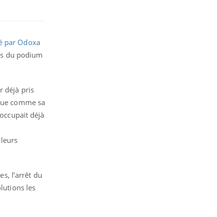
sé par Odoxa
aces du podium
r déjà pris
sique comme sa
 occupait déjà
 leurs
es, l’arrêt du
lutions les