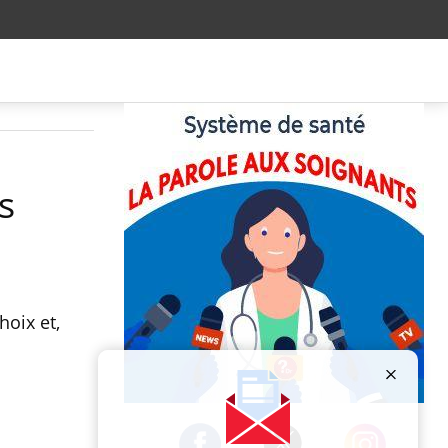
s
hoix et,
Publicité