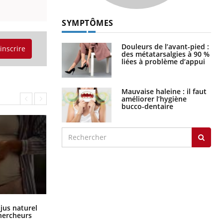
SYMPTÔMES
Douleurs de l’avant-pied :
'inscrire
des métatarsalgies à 90 %
liées à problème d’appui
Mauvaise haleine : il faut
améliorer l’hygiène
bucco-dentaire
Comment oublier les écrans en
 jus naturel
vacances ?
chercheurs