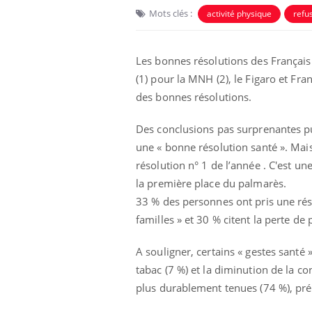
Mots clés :
activité physique
refu
Les bonnes résolutions des Françai
(1) pour la MNH (2), le Figaro et Fra
des bonnes résolutions.
Des conclusions pas surprenantes pui
une « bonne résolution santé ». Mai
résolution n° 1 de l’année . C'est un
la première place du palmarès.
33 % des personnes ont pris une réso
familles » et 30 % citent la perte de 
A souligner, certains « gestes santé »
tabac (7 %) et la diminution de la c
plus durablement tenues (74 %), pré