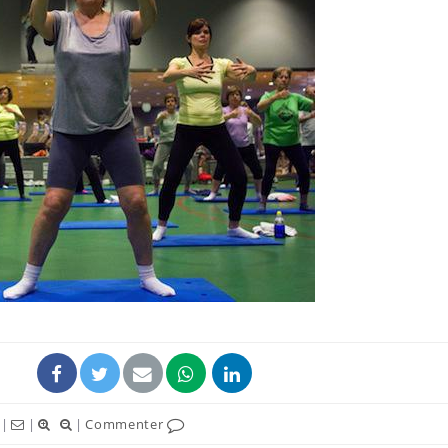
Chikungunya, dengue,
La siest
West Nile : que se passe-
de dormi
t-il dans le sud de la
France ?
Les médicaments GLP-1
VIH : la
protègent-ils aussi les os
tous les
?
elle enfi
Cytomégalovirus : ce qui
Pourquo
change dans la prise en
gâche-t-
charge des femmes
jours de
enceintes
|
|
|
Commenter