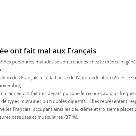
ée ont fait mal aux Français
% des personnes malades se sont rendues chez le médecin (génér
e.
ation des Français, et à la baisse de l’automédication (26 % se s
novembre).
n d'année ont fait des dégats puisque le recours au plus fréque
ons de types migraines ou troubles digestifs. Elles représentent r
é les Français, occupant ainsi les deuxième et troisième place
uline & Charge mentale : et si on
Eczéma Chronique des
tube
Youtube
Youtube
Y
it en parler??
préparer pour l’été !
sures osseuses et musculaires (37 %).
026, l'insuline dans le diabète de type 2
L'été arrive… et avec lui,
e entourée d'idées reçues chez les
rythme de vie ! Vacances, 