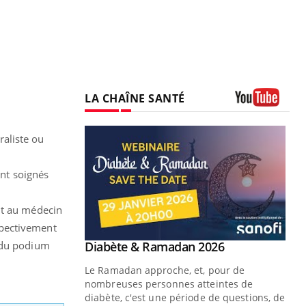
LA CHAÎNE SANTÉ
Youtube
aliste ou
ont soignés
nt au médecin
espectivement
Youtube
s du podium
 Mains : se
Diabète & Ramadan 2026
Youtube
outube
Le Ramadan approche, et, pour de
 un tout nouveau
nombreuses personnes atteintes de
plage, piscine,
diabète, c'est une période de questions, de