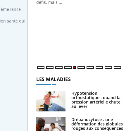
 air… Nos mains
défis, mais ...
thème lancé
Un
You
fac
tion santé qui
pr
Un 
mut
san
num
LES MALADIES
Hypotension
orthostatique : quand la
pression artérielle chute
au lever
Drépanocytose : une
déformation des globules
rouges aux conséquences