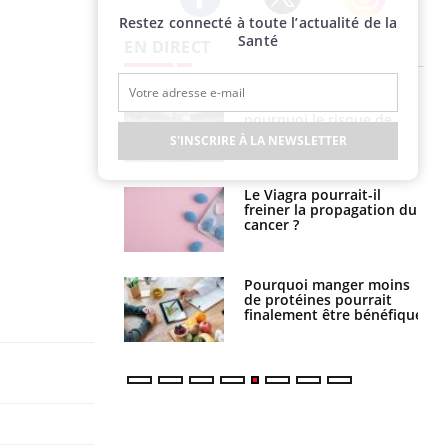
Restez connecté à toute l’actualité de la
Twitter
Facebook
Instagram
Santé
EN DIRECT
e empêche-t-elle
Fortes chaleurs :
r la nuit ?
pourquoi le risque de
noyade grimpe-t-il ?
S'INSCRIRE À LA NEWSLETTER
 fin du comprimé
Le Viagra pourrait-il
 jours se profile-t-
freiner la propagation du
n ?
cancer ?
i votre ventre
Pourquoi manger moins
il les premiers
de protéines pourrait
 vos vacances ?
finalement être bénéfique