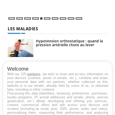
numé
LES MALADIES
Hypotension orthostatique : quand la
pression artérielle chute au lever
Drépanocytose : une déformation des
globules rouges aux conséquences
Welcome
graves
With our 225
partners
, we wish to store and access information on
your devices (cookies, pixels in emails, etc.), combine and share
your personal data with our partners, whether collected on this
website or in our emails, already held by some of us, or obtained
Maladie de Charcot (Sclérose latérale
later, including in other contexts.
amyotrophique)
Processing this data (identifiers, browsing, preferences, purchases,
loyalty programs, IP, postal addresses and emails, phone, precise
geolocation, etc.) allows developing and offering you services,
content, commercial offers and ads across your devices and
screens (including by email, post, SMS, phone, audio, and video),
personalising them, measuring their performance, and analysing