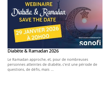
Youtube
Diabète & Ramadan 2026
Youtube
Le Ramadan approche, et, pour de nombreuses
vie !
personnes atteintes de diabète, c'est une période de
…
questions, de défis, mais ...
Un 
You
à l
Un é
mati