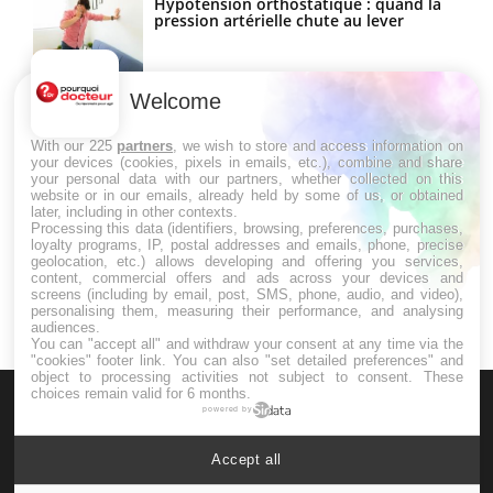
Hypotension orthostatique : quand la
pression artérielle chute au lever
Welcome
Drépanocytose : une déformation des
globules rouges aux conséquences
graves
With our 225
partners
, we wish to store and access information on
your devices (cookies, pixels in emails, etc.), combine and share
your personal data with our partners, whether collected on this
website or in our emails, already held by some of us, or obtained
Maladie de Charcot (Sclérose latérale
later, including in other contexts.
amyotrophique)
Processing this data (identifiers, browsing, preferences, purchases,
loyalty programs, IP, postal addresses and emails, phone, precise
geolocation, etc.) allows developing and offering you services,
content, commercial offers and ads across your devices and
screens (including by email, post, SMS, phone, audio, and video),
personalising them, measuring their performance, and analysing
audiences.
You can "accept all" and withdraw your consent at any time via the
"cookies" footer link
. You can also "set detailed preferences" and
object to processing activities not subject to consent. These
choices remain valid for 6 months.
powered by
Accept all