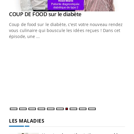
Youtube
cès
COUP DE FOOD sur le diabète
Youtube
Coup de food sur le diabète, c'est votre nouveau rendez-
 en
vous culinaire qui bouscule les idées reçues ! Dans cet
u
épisode, une ...
Qua
You
"Les
trav
DRH 
LES MALADIES