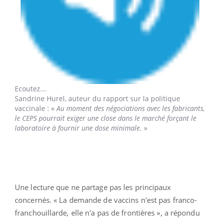
Ecoutez...
Sandrine Hurel,
auteur du rapport sur la politique
vaccinale : «
Au moment des négociations avec les fabricants,
le CEPS pourrait exiger une close dans le marché forçant le
laboratoire à fournir une dose minimale.
»
Une lecture que ne partage pas les principaux
concernés. « La demande de vaccins n'est pas franco-
franchouillarde, elle n'a pas de frontières », a répondu