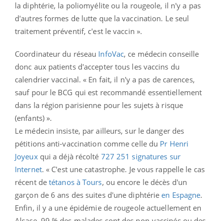
la diphtérie, la poliomyélite ou la rougeole, il n'y a pas
d'autres formes de lutte que la vaccination. Le seul
traitement préventif, c'est le vaccin ».
Coordinateur du réseau
InfoVac
, ce médecin conseille
donc aux patients d'accepter tous les vaccins du
calendrier vaccinal. « En fait, il n'y a pas de carences,
sauf pour le BCG qui est recommandé essentiellement
dans la région parisienne pour les sujets à risque
(enfants) ».
Le médecin insiste, par ailleurs, sur le danger des
pétitions anti-vaccination comme celle du
Pr Henri
Joyeux
qui a déjà récolté
727 251 signatures sur
Internet
. « C'est une catastrophe. Je vous rappelle le cas
récent de
tétanos à Tours
, ou encore le décès d'un
garçon de 6 ans des suites d'une diphtérie
en Espagne
.
Enfin, il y a une épidémie de rougeole actuellement en
Alsace. 99 % des malades sont des non-vaccinés ou des