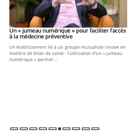
Un « jumeau numérique » pour faciliter l’accès
Youtube
Youtube
à la médecine préventive
Un établissement lié à un groupe mutualiste innove en
e
matière de bilan de santé : l'utilisation d'un « jumeau
numérique » permet ...
COU
You
Coup
vous
épis