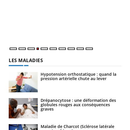
Dia
You
Le 
pers
ques
LES MALADIES
Hypotension orthostatique : quand la
pression artérielle chute au lever
Drépanocytose : une déformation des
globules rouges aux conséquences
graves
Maladie de Charcot (Sclérose latérale