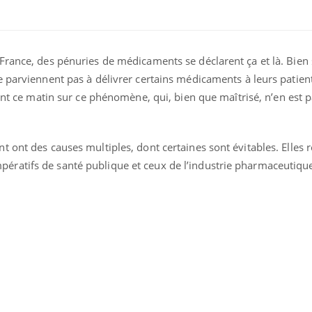
France, des pénuries de médicaments se déclarent ça et là. Bien 
 parviennent pas à délivrer certains médicaments à leurs patient
nt ce matin sur ce phénomène, qui, bien que maîtrisé, n’en est 
 ont des causes multiples, dont certaines sont évitables. Elles r
es impératifs de santé publique et ceux de l’industrie pharmaceutiqu
Mordue par un
barracuda, une petite fille
secourue grâce à un
réflexe essentiel
Légionellose en Suisse :
quelle est l’origine de la
contamination ?