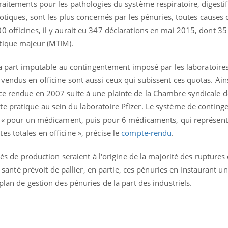
raitements pour les pathologies du système respiratoire, digestif
biotiques, sont les plus concernés par les pénuries, toutes causes
0 officines, il y aurait eu 347 déclarations en mai 2015, dont 3
tique majeur (MTIM).
 la part imputable au contingentement imposé par les laboratoires. 
vendus en officine sont aussi ceux qui subissent ces quotas. Ain
ce rendue en 2007 suite à une plainte de la Chambre syndicale d
e pratique au sein du laboratoire Pfizer. Le système de conting
01 « pour un médicament, puis pour 6 médicaments, qui représen
s totales en officine », précise le
compte-rendu
.
ltés de production seraient à l'origine de la majorité des ruptures 
oi santé prévoit de pallier, en partie, ces pénuries en instaurant un
plan de gestion des pénuries de la part des industriels.