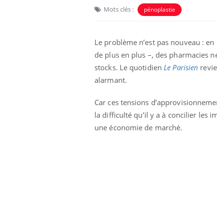
Mots clés :
pénoplastie
Le problème n’est pas nouveau : en 
de plus en plus –, des pharmacies ne
stocks. Le quotidien
Le Parisien
revie
alarmant.
Car ces tensions d’approvisionnement
la difficulté qu’il y a à concilier l
une économie de marché.
aleurs :
Grossesse et chaleur : ce
 le risque de
que dit la science
rimpe-t-il ?
 pourrait-il
Le smartphone nuit-il à
la propagation du
l'apprentissage de la
lecture ?