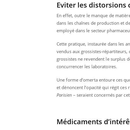
Eviter les distorsions
i manger moins
Mordue par une tique en
ines pourrait
vacances, elle reste dans
nt être bénéfique
le coma pendant 42 jours
En effet, outre le manque de matièr
dans les chaînes de production et de
employé dans le secteur pharmaceu
Cette pratique, instaurée dans les a
vendus aux grossistes-répartiteurs, 
grossistes ne revendent le surplus d
concurrencer les laboratoires.
Une forme d’omerta entoure ces quot
et dénoncent l’opacité qui régit ces
Parisien
– seraient concernés par cet
Médicaments d’intérê