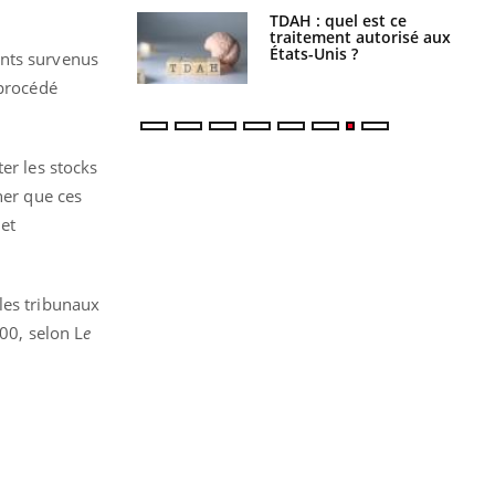
TDAH : quel est ce
Insuffisance cardiaque :
traitement autorisé aux
comment mieux la
États-Unis ?
prévenir
ents survenus
 procédé
er les stocks
her que ces
 et
les tribunaux
00, selon L
e