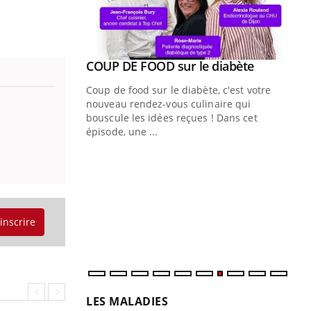
Youtube
COUP DE FOOD sur le diabète
Youtube
Coup de food sur le diabète, c'est votre
nouveau rendez-vous culinaire qui
bouscule les idées reçues ! Dans cet
épisode, une ...
Quand l’entreprise mise sur le bien
Ec
Youtube
You
Youtube
être global
quo
"Les rendez-vous de la santé et de la
Dan
qualité de vie au travail" de Pourquoi
der
'inscrire
Docteur reçoivent Régis Blugeon, DRH et
com
directeur ...
et é
LES MALADIES