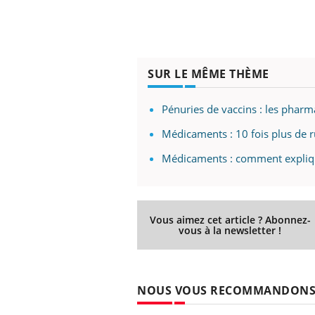
Youtube
 Mains : se
Diabète & Ramadan 2026
Un 
Youtube
You
SUR LE MÊME THÈME
outube
fac
Le Ramadan approche, et, pour de
pré
un tout nouveau
nombreuses personnes atteintes de
Pénuries de vaccins : les pharm
Un 
lage, piscine,
diabète, c'est une période de questions, de
mut
air… Nos mains
Médicaments : 10 fois plus de r
défis, mais ...
sant
Médicaments : comment expliqu
num
Vous aimez cet article ? Abonnez-
vous à la newsletter !
NOUS VOUS RECOMMANDON