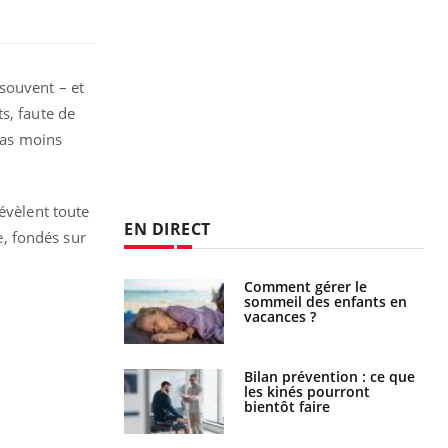
souvent – et
s, faute de
pas moins
évèlent toute
EN DIRECT
e, fondés sur
Comment gérer le
Cerveau : le mystère de la
sommeil des enfants en
"madeleine de Proust"
vacances ?
enfin expliqué
Bilan prévention : ce que
Intolérance au gluten : les
les kinés pourront
nouvelles
bientôt faire
recommandations de la
HAS