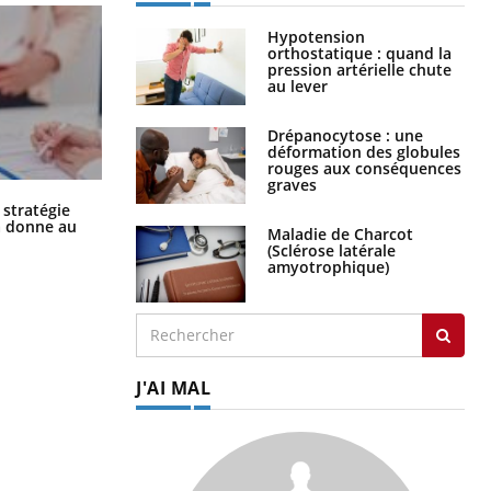
Hypotension
orthostatique : quand la
pression artérielle chute
au lever
Drépanocytose : une
déformation des globules
rouges aux conséquences
graves
Chikungunya, dengue, West Nile :
 stratégie
que se passe-t-il dans le sud de la
a donne au
Maladie de Charcot
France ?
(Sclérose latérale
amyotrophique)
J'AI MAL