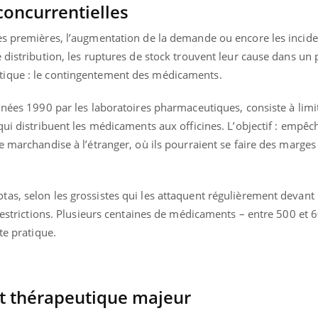
 concurrentielles
Allergies alimentaires :
une nouvelle arme contre
les réactions sévères
es premières, l’augmentation de la demande ou encore les incid
 distribution, les ruptures de stock trouvent leur cause dans un
tique : le contingentement des médicaments.
nnées 1990 par les laboratoires pharmaceutiques, consiste à limit
qui distribuent les médicaments aux officines. L’objectif : empêc
e marchandise à l’étranger, où ils pourraient se faire des marges
as, selon les grossistes qui les attaquent régulièrement devant 
 restrictions. Plusieurs centaines de médicaments – entre 500 et 6
te pratique.
t thérapeutique majeur