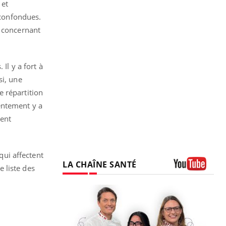
 et
 confondues.
5 concernant
Il y a fort à
si, une
e répartition
entement y a
tent
qui affectent
LA CHAÎNE SANTÉ
e liste des
Youtube