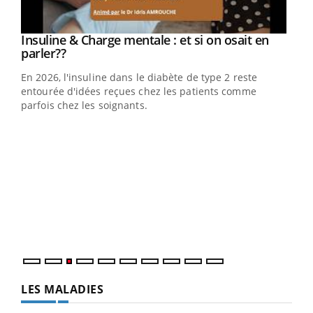
Youtube
Insuline & Charge mentale : et si on osait en
Youtube
Youtube
parler??
En 2026, l'insuline dans le diabète de type 2 reste
entourée d'idées reçues chez les patients comme
parfois chez les soignants.
Ecz
You
pour
L'ét
Vaca
Nos 
LES MALADIES