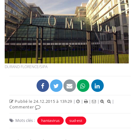
DURAND FLORENCE/SIPA
Publié le 24.12.2015 à 13h29
|
|
|
|
|
Commenter
Mots clés :
hantavirus
sud-est