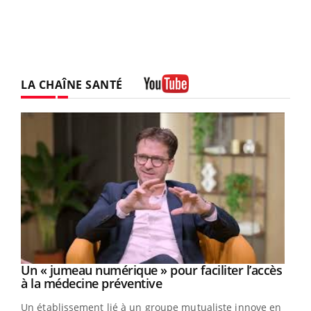
LA CHAÎNE SANTÉ
Youtube
Un « jumeau numérique » pour faciliter l’accès
Youtube
Youtube
à la médecine préventive
Un établissement lié à un groupe mutualiste innove en
e