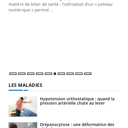
matière de bilan de santé : l'utilisation d'un « jumeau
numérique » permet ...
COU
You
Coup
vous
épis
LES MALADIES
Hypotension orthostatique : quand la
pression artérielle chute au lever
Drépanocytose : une déformation des