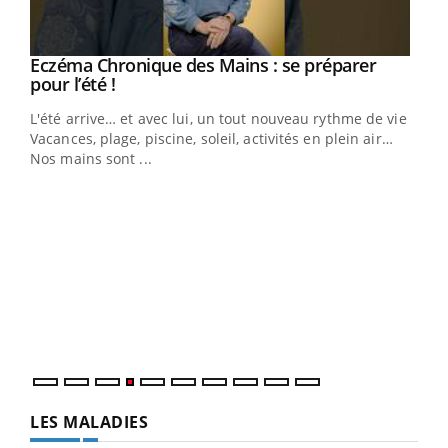
Eczéma Chronique des Mains : se préparer
Youtube
Youtube
pour l’été !
L'été arrive… et avec lui, un tout nouveau rythme de vie !
Vacances, plage, piscine, soleil, activités en plein air…
Nos mains sont ...
Dia
You
Le 
pers
ques
LES MALADIES