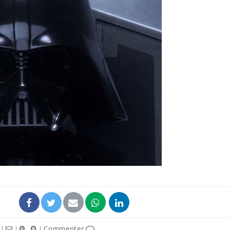
Cancer colorectal : une
Cytomég
stratégie simple aurait
change d
changé la donne au Pays
charge 
basque
enceint
Chikungunya, dengue,
La siest
West Nile : que se passe-
de dormi
t-il dans le sud de la
France ?
Les médicaments GLP-1
VIH : la
protègent-ils aussi les os
tous les
?
elle enfi
|
|
|
Commenter