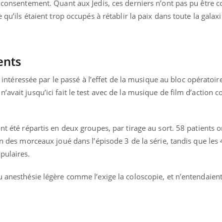
r consentement. Quant aux Jedis, ces derniers n’ont pas pu être 
 qu’ils étaient trop occupés à rétablir la paix dans toute la galaxi
ents
jà intéressée par le passé à l’effet de la musique au bloc opératoir
’avait jusqu’ici fait le test avec de la musique de film d’action 
nt été répartis en deux groupes, par tirage au sort. 58 patients o
un des morceaux joué dans l’épisode 3 de la série, tandis que les
pulaires.
u anesthésie légère comme l’exige la coloscopie, et n’entendaient
éma Chronique des Mains : se
Diabète & Ramadan 
tube
Youtube
Youtube
parer pour l’été !
Le Ramadan approche, et,
é arrive… et avec lui, un tout nouveau
nombreuses personnes at
me de vie ! Vacances, plage, piscine,
diabète, c'est une périod