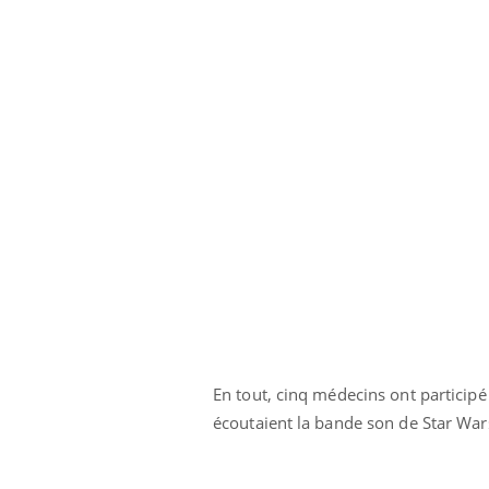
les ce qui la rend
patients comme parfois chez les soignants.
sole
sont
En tout, cinq médecins ont participé 
écoutaient la bande son de Star Wars