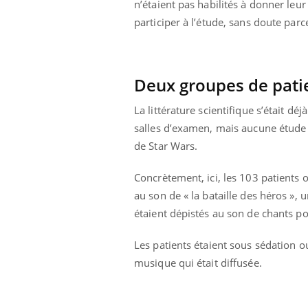
n’étaient pas habilités à donner leu
participer à l’étude, sans doute parce
Deux groupes de pati
La littérature scientifique s’était dé
salles d’examen, mais aucune étude n
de Star Wars.
Concrètement, ici, les 103 patients o
au son de « la bataille des héros », 
étaient dépistés au son de chants po
Les patients étaient sous sédation o
prendre pour
Insuline & Charge mentale : et si on
Ecz
Youtube
You
Youtube
osait en parler??
pré
musique qui était diffusée.
llard mental ou
En 2026, l'insuline dans le diabète de type 2
L'ét
tômes de la
reste entourée d'idées reçues chez les
ryth