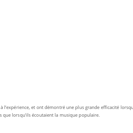
il, activités en plein air… Nos mains
défis, mais ...
 ...
à l’expérience, et ont démontré une plus grande efficacité lorsqu
 que lorsqu’ils écoutaient la musique populaire.