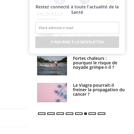
Restez connecté à toute l’actualité de la
Twitter
Facebook
Instagram
Santé
EN DIRECT
alovirus : ce qui
Pourquoi votre ventre
ans la prise en
gâche-t-il les premiers
des femmes
jours de vos vacances ?
S'INSCRIRE À LA NEWSLETTER
es
e empêche-t-elle
Fortes chaleurs :
r la nuit ?
pourquoi le risque de
noyade grimpe-t-il ?
 fin du comprimé
Le Viagra pourrait-il
 jours se profile-t-
freiner la propagation du
n ?
cancer ?