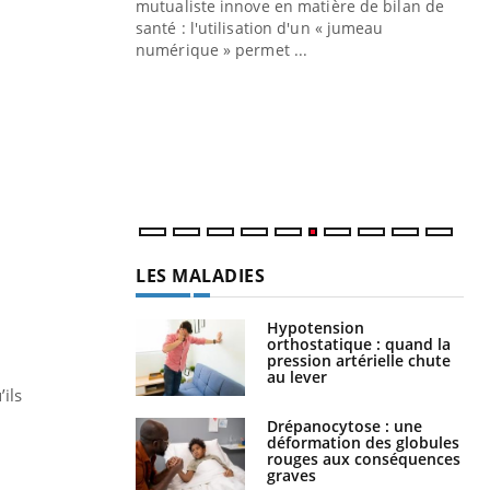
mutualiste innove en matière de bilan de
santé : l'utilisation d'un « jumeau
CO
You
numérique » permet ...
Cou
nou
bou
épi
LES MALADIES
Hypotension
orthostatique : quand la
pression artérielle chute
au lever
’ils
Drépanocytose : une
déformation des globules
rouges aux conséquences
graves