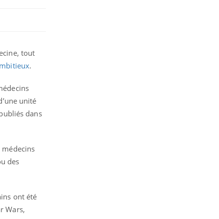
ecine, tout
mbitieux
.
 médecins
 d’une unité
 publiés dans
es médecins
ou des
ains ont été
ar Wars,