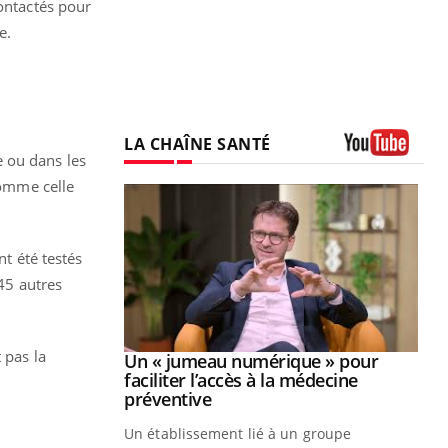
contactés pour
e.
LA CHAÎNE SANTÉ
e ou dans les
Youtube
comme celle
nt été testés
 45 autres
 pas la
Youtube
2026
Un « jumeau numérique » pour
Youtube
faciliter l’accès à la médecine
 pour de
Youtube
préventive
teintes de
Un établissement lié à un groupe
e de questions, de