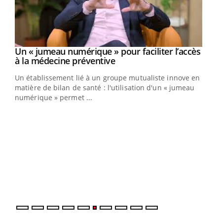
Un « jumeau numérique » pour faciliter l’accès
Youtube
Youtube
à la médecine préventive
Un établissement lié à un groupe mutualiste innove en
e
matière de bilan de santé : l'utilisation d'un « jumeau
numérique » permet ...
COU
You
Coup
vous
épis