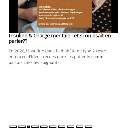
Youtube
Insuline & Charge mentale : et si on osait en
Youtube
Youtube
parler??
En 2026, l'insuline dans le diabète de type 2 reste
entourée d'idées reçues chez les patients comme
parfois chez les soignants.
Ecz
You
pour
L'ét
Vaca
Nos 