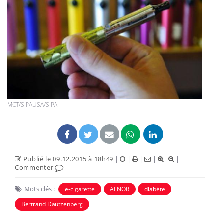
MCT/SIPAUSA/SIPA
Publié le 09.12.2015 à 18h49
|
|
|
|
|
Commenter
Mots clés :
e-cigarette
AFNOR
diabète
Bertrand Dautzenberg