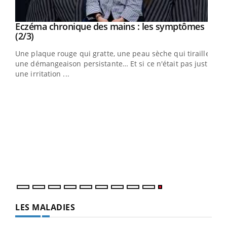
Eczéma chronique des mains : les symptômes
Youtube
Youtube
(2/3)
ris,
Une plaque rouge qui gratte, une peau sèche qui tiraille,
une démangeaison persistante… Et si ce n'était pas juste
une irritation ...
LES MALADIES