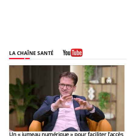
LA CHAÎNE SANTÉ
Youtube
Un « jumeau numérique » pour faciliter l’accès
Youtube