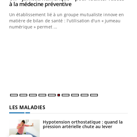
Youtube
à la médecine préventive
Un établissement lié à un groupe mutualiste innove en
e
matière de bilan de santé : l'utilisation d'un « jumeau
numérique » permet ...
COU
You
Coup
vous
épis
LES MALADIES
Hypotension orthostatique : quand la
pression artérielle chute au lever