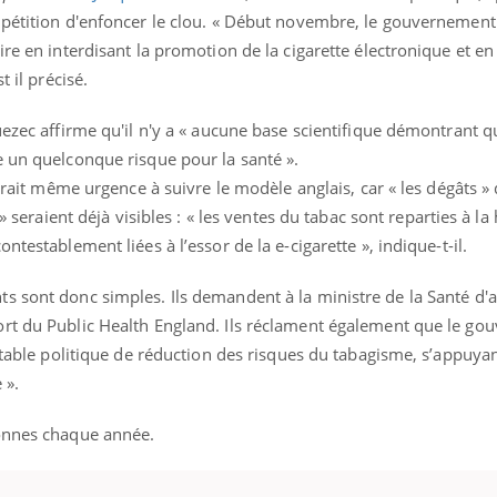
ualiste innove en matière de bilan de
épisode, une ...
 pétition d'enfoncer le clou. « Début novembre, le gouvernement 
é : l'utilisation d'un « jumeau
ire en interdisant la promotion de la cigarette électronique et e
érique » permet ...
t il précisé.
uezec affirme qu'il n'y a « aucune base scientifique démontrant q
e un quelconque risque pour la santé ».
aurait même urgence à suivre le modèle anglais, car « les dégâts » 
 » seraient déjà visibles : « les ventes du tabac sont reparties à l
ntestablement liées à l’essor de la e-cigarette », indique-t-il.
s sont donc simples. Ils demandent à la ministre de la Santé d
ort du Public Health England. Ils réclament également que le g
itable politique de réduction des risques du tabagisme, s’appuyan
 ».
sonnes chaque année.