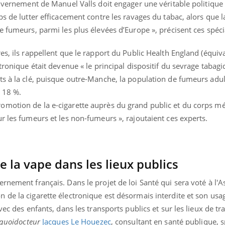
ouvernement de Manuel Valls doit engager une véritable politique
ps de lutter efficacement contre les ravages du tabac, alors que 
e fumeurs, parmi les plus élevées d’Europe », précisent ces spécia
es, ils rappellent que le rapport du Public Health England (équiva
tronique était devenue « le principal dispositif du sevrage tabag
ts à la clé, puisque outre-Manche, la population de fumeurs adul
s 18 %.
motion de la e-cigarette auprès du grand public et du corps méd
r les fumeurs et les non-fumeurs », rajoutaient ces experts.
de la vape dans les lieux publics
« jumeau numérique » pour
COUP DE FOOD sur le
tube
Youtube
rnement français. Dans le projet de loi Santé qui sera voté à l'
iliter l’accès à la médecine
 de la cigarette électronique est désormais interdite et son usa
Youtube
Coup de food sur le diabèt
ventive
ec des enfants, dans les transports publics et sur les lieux de tra
nouveau rendez-vous culi
établissement lié à un groupe
bouscule les idées reçues
quoidocteur
Jacques Le Houezec
, consultant en santé publique, s