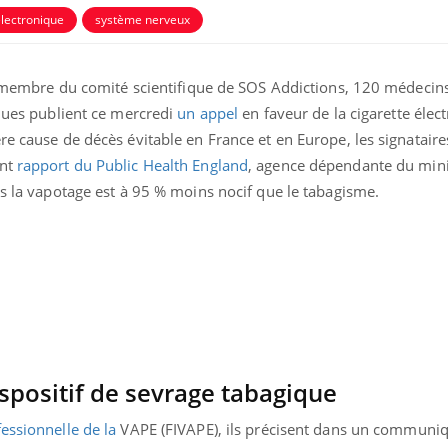
électronique
système nerveux
s, membre du comité scientifique de SOS Addictions, 120 médecin
iques publient ce mercredi
un appel
en faveur de la cigarette élec
re cause de décès évitable en France et en Europe, les signataire
ent
rapport du Public Health England
, agence dépendante du mini
es la vapotage est à 95 % moins nocif que le tabagisme.
dispositif de sevrage tabagique
fessionnelle de la
VAPE (FIVAPE), ils précisent dans un communi