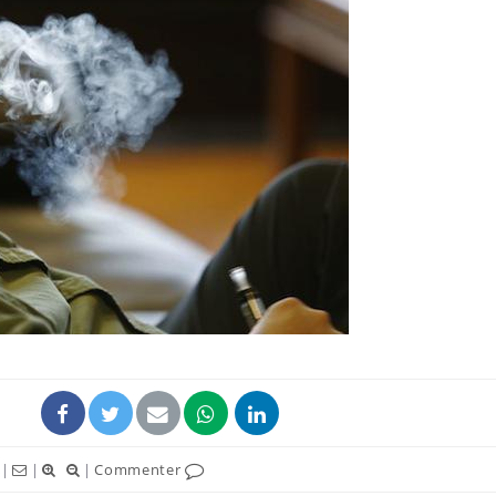
Mordue par une tique en
Allergie
vacances, elle reste dans
une nou
le coma pendant 42 jours
les réac
Mordue par un
Comment
barracuda, une petite fille
sommeil
secourue grâce à un
vacance
réflexe essentiel
Légionellose en Suisse :
Bilan pr
quelle est l’origine de la
les kiné
contamination ?
bientôt 
|
|
|
Commenter