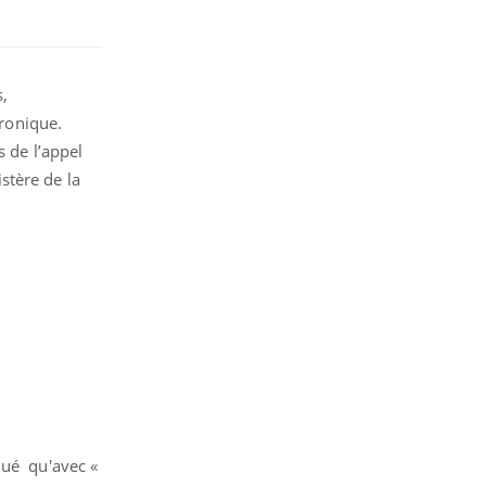
s,
tronique.
s de l’appel
stère de la
qué qu'avec «