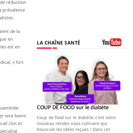
 de réduction
la prévalence
listes.
lent de la
ique en
LA CHAÎNE SANTÉ
tes est en
Youtube
ical, « fort
Youtube
 diabète
Assemblée
ge sera banni
e, c'est votre
vail clos et
naire qui
 ! Dans cet
pécialisé