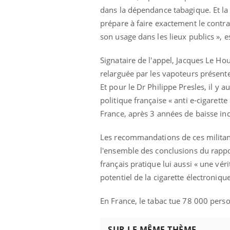
mut
air… Nos mains
défis, mais ...
dans la dépendance tabagique. Et la
sant
prépare à faire exactement le contra
num
son usage dans les lieux publics », es
Signataire de l'appel, Jacques Le Ho
relarguée par les vapoteurs présent
Et pour le Dr Philippe Presles, il y 
politique française « anti e-cigarette
France, après 3 années de baisse inco
Les recommandations de ces militant
l'ensemble des conclusions du rapp
français pratique lui aussi « une vér
potentiel de la cigarette électronique
En France, le tabac tue 78 000 per
SUR LE MÊME THÈME