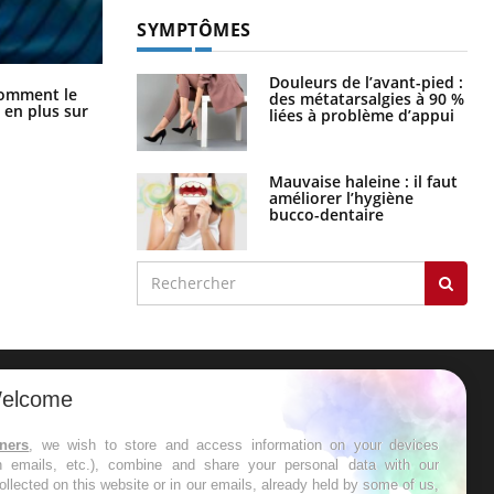
SYMPTÔMES
Douleurs de l’avant-pied :
Cancer colorectal : une stratégie
comment le
des métatarsalgies à 90 %
simple aurait changé la donne au
 en plus sur
liées à problème d’appui
Pays basque
Mauvaise haleine : il faut
améliorer l’hygiène
bucco-dentaire
elcome
ER
tners
, we wish to store and access information on your devices
in emails, etc.), combine and share your personal data with our
s les semaines les meilleures
ollected on this website or in our emails, already held by some of us,