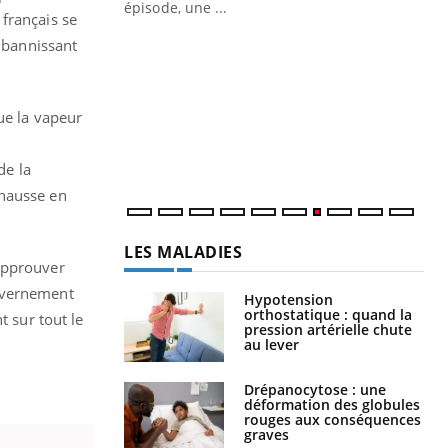
français se
Quand l’entreprise mise sur le bien
Ec
Youtube
You
n bannissant
Youtube
être global
quo
"Les rendez-vous de la santé et de la
Dan
ue la vapeur
qualité de vie au travail" de Pourquoi
der
Docteur reçoivent Régis Blugeon, DRH et
com
directeur ...
et é
de la
a hausse en
LES MALADIES
'approuver
ouvernement
Hypotension
orthostatique : quand la
t sur tout le
pression artérielle chute
au lever
Drépanocytose : une
déformation des globules
rouges aux conséquences
graves