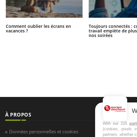
Comment oublier les écrans en
Toujours connectés : 
vacances ?
travail empiète de plus
nos soirées
W
À PROPOS
NEWSLETT
With our 225
par
(cookies, pixels 
Recevez toute
Données personnelles et cookies
partners, whether c
infos santé