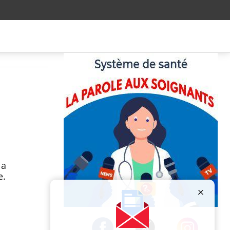
la
e.
Publicité