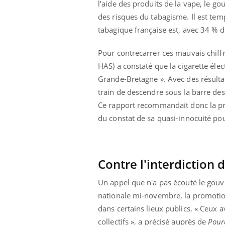
l’aide des produits de la vape, le g
des risques du tabagisme. Il est tem
tabagique française est, avec 34 % d
Pour contrecarrer ces mauvais chiffr
HAS) a constaté que la cigarette élec
Grande-Bretagne ». Avec des résulta
train de descendre sous la barre de
Ce rapport recommandait donc la pro
du constat de sa quasi-innocuité pou
Contre l'interdiction 
Youtube
 Mains : se
Diabète & Ramadan 2026
Un 
Youtube
You
Un appel que n'a pas écouté le gouve
outube
fac
nationale mi-novembre, la promotion
Le Ramadan approche, et, pour de
pré
dans certains lieux publics. « Ceux av
un tout nouveau
nombreuses personnes atteintes de
Un 
lage, piscine,
diabète, c'est une période de questions, de
collectifs », a précisé auprès de
Pour