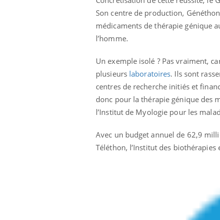
Concrétisation de cette réussite, le
Son centre de production, Généthon 
médicaments de thérapie génique au
l’homme.
ale : et si on
Eczéma Chronique des Mains : se
Dia
Youtube
You
ube
Youtube
préparer pour l’été !
Un exemple isolé ? Pas vraiment, c
Le 
 diabète de type 2
L'été arrive… et avec lui, un tout nouveau
plusieurs
laboratoires
. Ils sont ras
nom
ues chez les
rythme de vie ! Vacances, plage, piscine,
diab
centres de recherche initiés et fina
ez les soignants.
soleil, activités en plein air… Nos mains
défi
donc pour la thérapie génique des m
sont ...
l’Institut de Myologie pour les mala
Avec un budget annuel de 62,9 milli
Téléthon, l’Institut des biothérapie