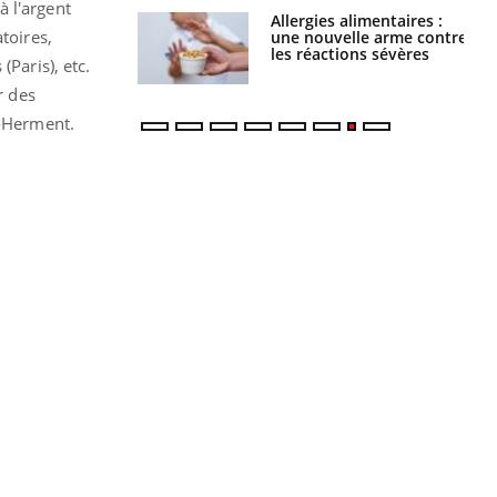
à l'argent
par une tique en
Allergies alimentaires :
toires,
, elle reste dans
une nouvelle arme contre
 pendant 42 jours
les réactions sévères
Paris), etc.
r des
t-Herment.