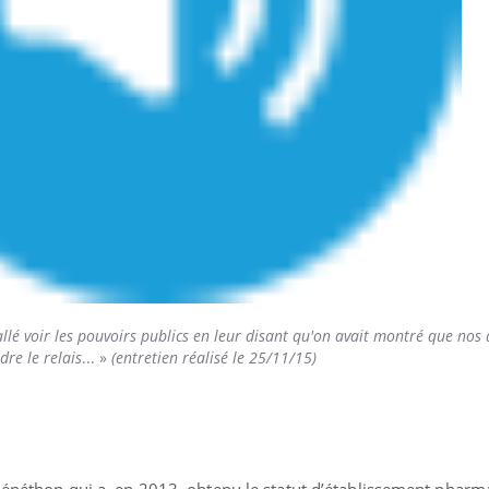
allé voir les pouvoirs publics en leur disant qu'on avait montré que nos 
re le relais
... »
(entretien réalisé le 25/11/15)