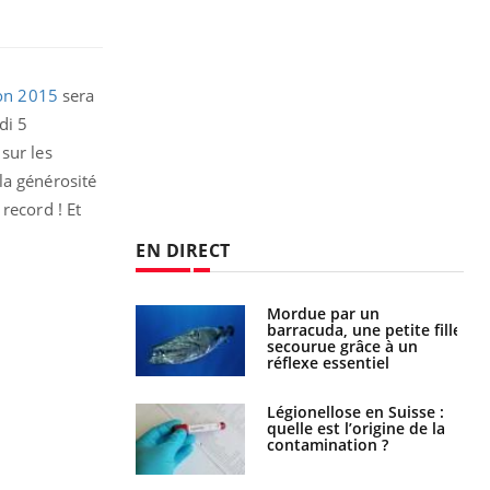
on 2015
sera
di 5
sur les
la générosité
record ! Et
EN DIRECT
e et chaleur : ce
Mordue par un
la science
barracuda, une petite fille
secourue grâce à un
réflexe essentiel
phone nuit-il à
Légionellose en Suisse :
tissage de la
quelle est l’origine de la
?
contamination ?