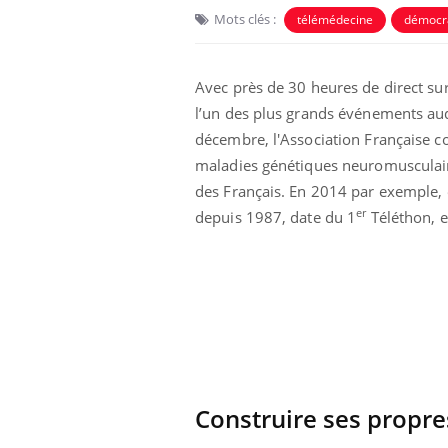
Mots clés :
télémédecine
démocra
Avec près de 30 heures de direct sur
l’un des plus grands événements aud
décembre, l'Association Française co
maladies génétiques neuromusculaire
des Français. En 2014 par exemple, e
er
depuis 1987, date du 1
Téléthon, e
unya, dengue,
La sieste empêche-t-elle
e : que se passe-
de dormir la nuit ?
 le sud de la
icaments GLP-1
VIH : la fin du comprimé
-ils aussi les os
tous les jours se profile-t-
elle enfin ?
Construire ses propre