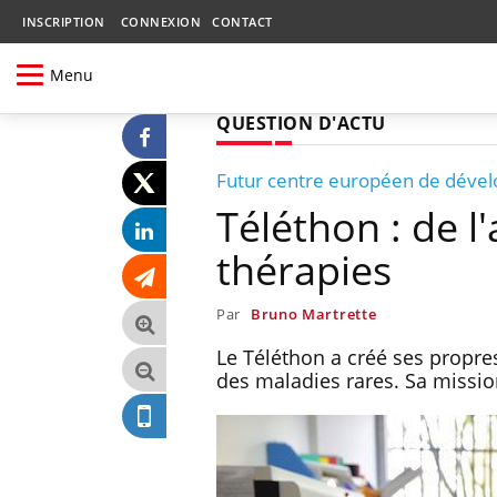
INSCRIPTION
CONNEXION
CONTACT
Menu
QUESTION D'ACTU
Futur centre européen de déve
Téléthon : de l
thérapies
Par
Bruno Martrette
Le Téléthon a créé ses propres
des maladies rares. Sa mission