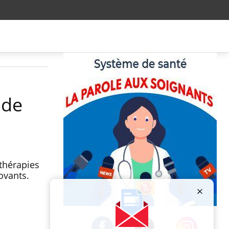
 de
othérapies
ovants.
Publicité