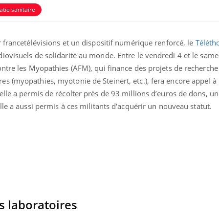
tie sanitaire
 francetélévisions et un dispositif numérique renforcé, le
Téléth
iovisuels de solidarité au monde. Entre le vendredi 4 et le same
ntre les Myopathies (AFM), qui finance des projets de recherche 
s (myopathies, myotonie de Steinert, etc.), fera encore appel à 
lle a permis de récolter près de 93 millions d’euros de dons, un 
lle a aussi permis à ces militants d'acquérir un nouveau statut.
Fortes chaleurs :
Grossess
pourquoi le risque de
que dit 
noyade grimpe-t-il ?
Le Viagra pourrait-il
Le smart
freiner la propagation du
l'appren
cancer ?
lecture 
s laboratoires