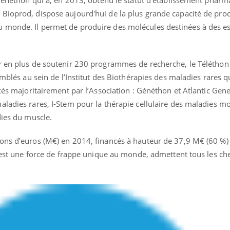
 Généthon qui a, en 2013, obtenu le statut d’établissement pharm
Bioprod, dispose aujourd'hui de la plus grande capacité de pro
 monde. Il permet de produire des molécules destinées à des es
Youtube
bète & Ramadan 2026
Un « jumeau numériq
tube
Youtube
faciliter l’accès à la 
ar en plus de soutenir 230 programmes de recherche, le Télétho
Ramadan approche, et, pour de
Youtube
préventive
semblés au sein de l’Institut des Biothérapies des maladies rares 
breuses personnes atteintes de
Un établissement lié à u
ète, c'est une période de questions, de
ncés majoritairement par l’Association : Généthon et Atlantic Gen
mutualiste innove en mat
s, mais ...
aladies rares, I-Stem pour la thérapie cellulaire des maladies 
santé : l'utilisation d'un 
dies du muscle.
numérique » permet ...
ons d’euros (M€) en 2014, financés à hauteur de 37,9 M€ (60 %)
s est une force de frappe unique au monde, admettent tous les ch