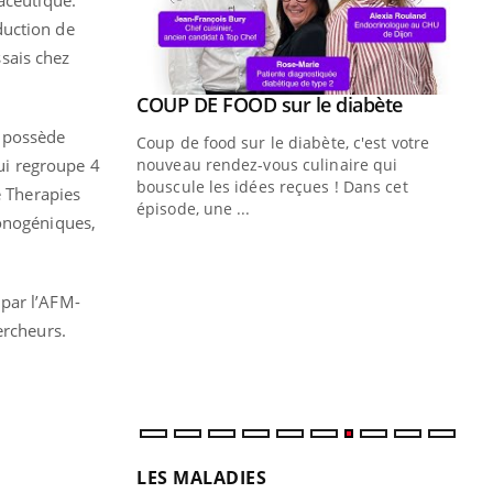
aceutique.
duction de
sais chez
Youtube
ue » pour
COUP DE FOOD sur le diabète
Youtube
médecine
n possède
Coup de food sur le diabète, c'est votre
qui regroupe 4
nouveau rendez-vous culinaire qui
n groupe
bouscule les idées reçues ! Dans cet
e Therapies
ière de bilan de
épisode, une ...
monogéniques,
« jumeau
Qu
You
êtr
 par l’AFM-
"Le
ercheurs.
qua
Doc
dir
LES MALADIES