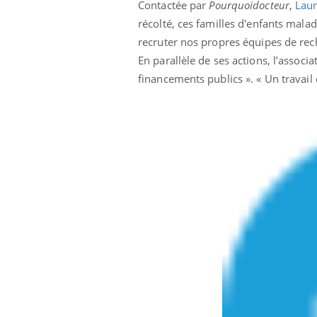
Contactée par
Pourquoidocteur
,
Laur
lovirus : ce qui
Pourquoi votre ventre
récolté, ces familles d'enfants mala
ans la prise en
gâche-t-il les premiers
des femmes
jours de vos vacances ?
recruter nos propres équipes de reche
s
En parallèle de ses actions, l’associ
financements publics ». « Un travail