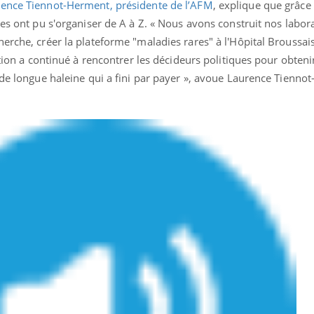
ence Tiennot-Herment, présidente de l’AFM
, explique que grâce 
Pourquoi manger moins
Mordue 
des ont pu s'organiser de A à Z. « Nous avons construit nos labora
de protéines pourrait
vacances
finalement être bénéfique
le coma
rche, créer la plateforme "maladies rares" à l'Hôpital Broussais (
ation a continué à rencontrer les décideurs politiques pour obteni
 de longue haleine qui a fini par payer », avoue Laurence Tienno