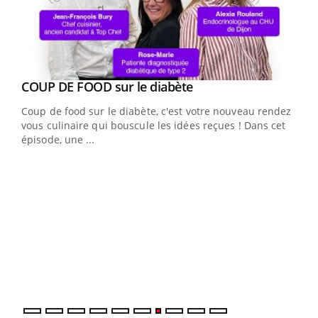
Youtube
cès
COUP DE FOOD sur le diabète
Youtube
Coup de food sur le diabète, c'est votre nouveau rendez-
 en
vous culinaire qui bouscule les idées reçues ! Dans cet
u
épisode, une ...
Qua
You
"Les
trav
DRH 