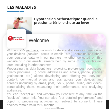
LES MALADIES
Hypotension orthostatique : quand la
pression artérielle chute au lever
Welcome
Drépanocytose : une déformation des
globules rouges aux conséquences
graves
With our 225
partners
, we wish to store and access information on
your devices (cookies, pixels in emails, etc.), combine and share
your personal data with our partners, whether collected on this
website or in our emails, already held by some of us, or obtained
Maladie de Charcot (Sclérose latérale
later, including in other contexts.
amyotrophique)
Processing this data (identifiers, browsing, preferences, purchases,
loyalty programs, IP, postal addresses and emails, phone, precise
geolocation, etc.) allows developing and offering you services,
content, commercial offers and ads across your devices and
screens (including by email, post, SMS, phone, audio, and video),
personalising them, measuring their performance, and analysing
audiences.
You can "accept all" and withdraw your consent at any time via the
"cookies" footer link
. You can also "set detailed preferences" and
object to processing activities not subject to consent. These
choices remain valid for 6 months.
powered by