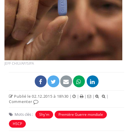
JEFF CHIU/AP/SIPA
Publié le 02.12.2015 à 18h30
|
|
|
|
|
Commenter
Mots clés :
Shy'm
Première Guerre mondiale
HSCP