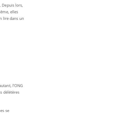
. Depuis lors,
même, elles
on lire dans un
 autant, l’ONG
ts délétères
nes se