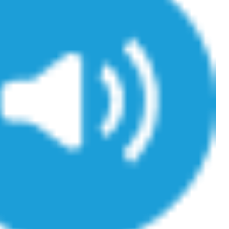
ualiste innove en matière de bilan de
épisode, une ...
é : l'utilisation d'un « jumeau
érique » permet ...