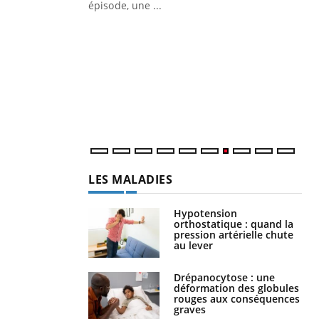
Quand l’entreprise mise sur le bien
Ec
Youtube
You
Youtube
être global
quo
"Les rendez-vous de la santé et de la
Dan
qualité de vie au travail" de Pourquoi
der
Docteur reçoivent Régis Blugeon, DRH et
com
directeur ...
et é
LES MALADIES
Hypotension
orthostatique : quand la
pression artérielle chute
au lever
Drépanocytose : une
déformation des globules
rouges aux conséquences
graves