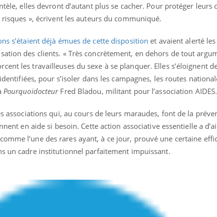
ntèle, elles devront d’autant plus se cacher. Pour protéger leurs c
e risques », écrivent les auteurs du communiqué.
ons s’étaient déjà émues de cette disposition
et avaient alerté les
sation des clients. « Très concrètement, en dehors de tout argum
ent les travailleuses du sexe à se planquer. Elles s’éloignent de
identifiées, pour s’isoler dans les campagnes, les routes nationale
à
Pourquoidocteur
Fred Bladou, militant pour l’association AIDES
es associations qui, au cours de leurs maraudes, font de la préve
nnent en aide si besoin. Cette action associative essentielle a d’ai
comme l’une des rares ayant, à ce jour, prouvé une certaine effi
ns un cadre institutionnel parfaitement impuissant.
« jumeau numérique » pour
COUP DE FOOD sur le
tube
Youtube
iliter l’accès à la médecine
Youtube
Coup de food sur le diabèt
ventive
nouveau rendez-vous culi
établissement lié à un groupe
bouscule les idées reçues