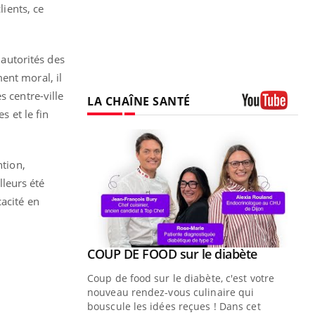
lients, ce
 autorités des
ent moral, il
s centre-ville
LA CHAÎNE SANTÉ
s et le fin
Youtube
.
ntion,
lleurs été
cacité en
Youtube
 diabète
e, c'est votre
naire qui
 ! Dans cet