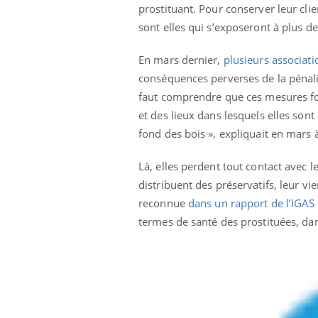
prostituant. Pour conserver leur clie
sont elles qui s’exposeront à plus d
En mars dernier,
plusieurs associati
conséquences perverses de la pénali
faut comprendre que ces mesures forc
et des lieux dans lesquels elles sont 
fond des bois », expliquait en mars 
Là, elles perdent tout contact avec l
distribuent des préservatifs, leur vie
reconnue
dans un rapport de l’IGAS
termes de santé des prostituées, da
Youtube
 Mains : se
Diabète & Ramadan 2026
Un 
Youtube
You
outube
fac
Le Ramadan approche, et, pour de
pré
un tout nouveau
nombreuses personnes atteintes de
Un 
lage, piscine,
diabète, c'est une période de questions, de