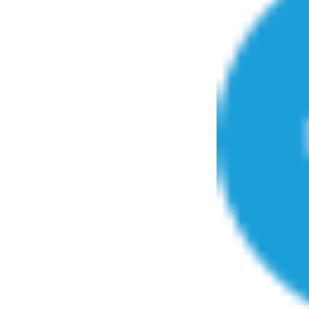
mut
air… Nos mains
défis, mais ...
sant
num