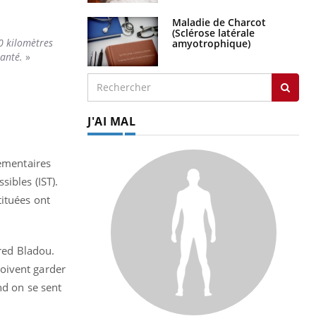
Maladie de Charcot
(Sclérose latérale
40 kilomètres
amyotrophique)
santé.
»
J'AI MAL
lementaires
ibles (IST).
tituées ont
Fred Bladou.
 doivent garder
nd on se sent