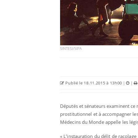
e empêche-t-elle
Fortes chaleurs :
 la nuit ?
pourquoi le risque de
noyade grimpe-t-il ?
SINTESI/SIPA
 fin du comprimé
Le Viagra pourrait-il
jours se profile-t-
freiner la propagation du
n ?
cancer ?
Publié le 18.11.2015 à 13h00
|
|
 votre ventre
Pourquoi manger moins
l les premiers
de protéines pourrait
 vos vacances ?
finalement être bénéfique
Députés et sénateurs examinent ce me
prostitutionnel et à accompagner le
Médecins du Monde appelle les législ
« L’instauration du délit de racolage