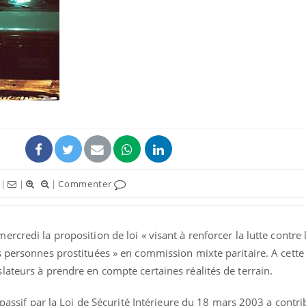
Grossesse et chaleur : ce
Mordue 
que dit la science
barracud
secouru
réflexe 
Le smartphone nuit-il à
Légionel
l'apprentissage de la
quelle e
lecture ?
contami
|
|
|
Commenter
Mordue par une tique en
Allergie
vacances, elle reste dans
une nou
le coma pendant 42 jours
les réac
rcredi la proposition de loi « visant à renforcer la lutte contre
s personnes prostituées » en commission mixte paritaire. A cette
ateurs à prendre en compte certaines réalités de terrain.
 passif par la Loi de Sécurité Intérieure du 18 mars 2003 a contri