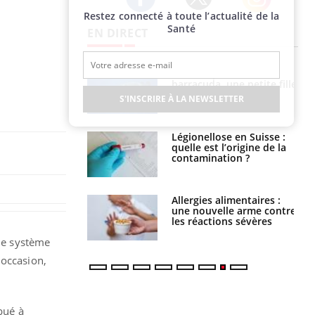
Restez connecté à toute l’actualité de la
Twitter
Facebook
Instagram
Santé
EN DIRECT
par un
Comment gérer le
a, une petite fille
sommeil des enfants en
e grâce à un
vacances ?
S'INSCRIRE À LA NEWSLETTER
essentiel
lose en Suisse :
Bilan prévention : ce que
st l’origine de la
les kinés pourront
nation ?
bientôt faire
s alimentaires :
TDAH : quel est ce
velle arme contre
traitement autorisé aux
tions sévères
États-Unis ?
 le système
 occasion,
bué à