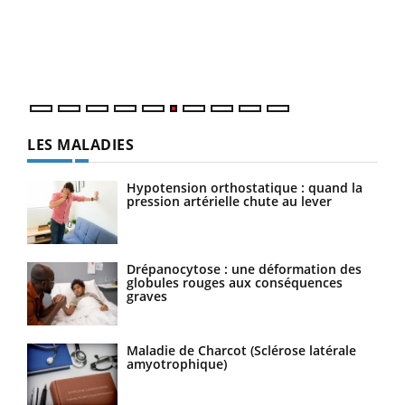
Coup
vous
épis
LES MALADIES
Hypotension orthostatique : quand la
pression artérielle chute au lever
Drépanocytose : une déformation des
globules rouges aux conséquences
graves
Maladie de Charcot (Sclérose latérale
amyotrophique)