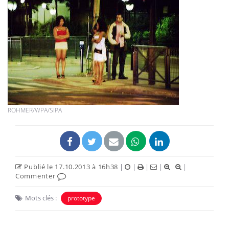
ROHMER/WPA/SIPA
Publié le 17.10.2013 à 16h38
|
|
|
|
|
Commenter
Mots clés :
prototype