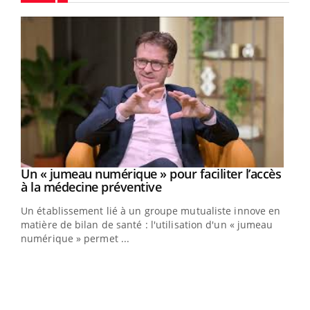
Youtube
Un « jumeau numérique » pour faciliter l’accès
Youtube
Youtube
à la médecine préventive
Un établissement lié à un groupe mutualiste innove en
e
matière de bilan de santé : l'utilisation d'un « jumeau
numérique » permet ...
COU
You