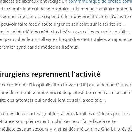
syndicats de libéraux ont rédigé un
commmuniqué de presse co
Le smartphone nuit-il à
Légionel
roristes qui viennent de se produire et la menace sanitaire potent
l'apprentissage de la
quelle e
lecture ?
contami
sionnels de santé à suspendre le mouvement d'arrêt d'activité e
uvoir faire face à toute urgence sanitaire sur le territoire ».
ce, la solidarité des médecins libéraux avec les pouvoirs publics, 
n particulier leurs collègues hospitaliers est totale », a rajouté c
 premier syndicat de médecins libéraux.
hirurgiens reprennent l'activité
Fédération de l’Hospitalisation Privée (FHP) qui a demandé aux cl
mmédiatement le mouvement de protestation contre la loi santé 
te des attentats qui endeuillent ce soir la capitale ».
imes de ces actes ignobles, à leurs familles et à leurs proches.
e-France sont pleinement mobilisés pour faire face à cette
médiate est aux secours »
,
a ainsi déclaré Lamine Gharbi, préside