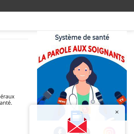
béraux
anté.
Publicité