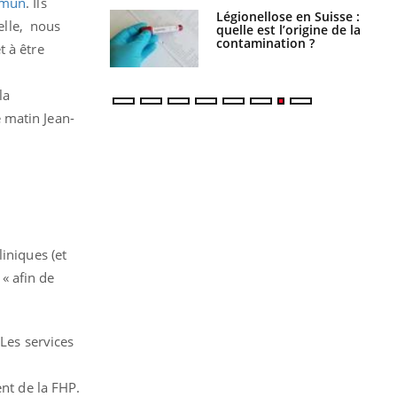
mmun
. Ils
lose en Suisse :
Bilan prévention : ce que
ielle, nous
st l’origine de la
les kinés pourront
nation ?
bientôt faire
t à être
la
e matin Jean-
iniques (et
« afin de
 Les services
nt de la FHP.