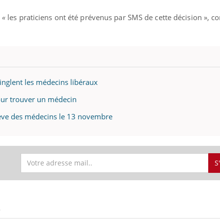
,
«
les praticiens ont été prévenus par SMS de cette décision », co
épinglent les médecins libéraux
our trouver un médecin
grève des médecins le 13 novembre
S
S