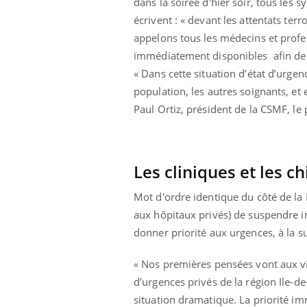
dans la soirée d'hier soir, tous les 
 fin du comprimé
Le Viagra pourrait-il
écrivent : « devant les attentats ter
jours se profile-t-
freiner la propagation du
n ?
cancer ?
appelons tous les médecins et profes
immédiatement disponibles afin de po
« Dans cette situation d’état d’urgen
population, les autres soignants, et e
Paul Ortiz, président de la CSMF, le
Les cliniques et les c
Mot d'ordre identique du côté de la 
aux hôpitaux privés) de suspendre i
donner priorité aux urgences, à la sui
«
Nos premières pensées vont aux vict
d’urgences privés de la région Ile-d
situation dramatique. La priorité im