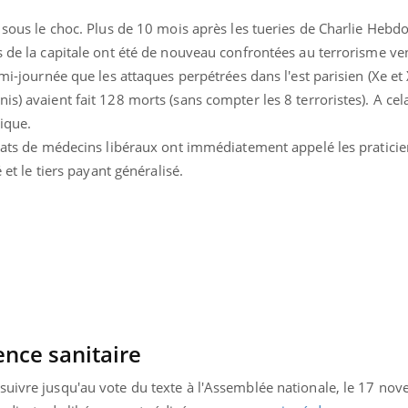
n sous le choc. Plus de 10 mois après les tueries de Charlie Hebdo
s de la capitale ont été de nouveau confrontées au terrorisme ven
mi-journée que les attaques perpétrées dans l'est parisien (Xe et 
s) avaient fait 128 morts (sans compter les 8 terroristes). A cel
tique.
icats de médecins libéraux ont immédiatement appelé les praticie
é et le tiers payant généralisé.
Pourquoi manger moins
Mordue 
de protéines pourrait
vacances
finalement être bénéfique
le coma
Grossesse et chaleur : ce
Mordue 
ence sanitaire
que dit la science
barracud
secouru
réflexe 
suivre jusqu'au vote du texte à l'Assemblée nationale, le 17 no