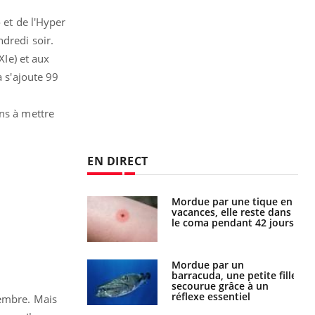
 et de l'Hyper
dredi soir.
XIe) et aux
a s'ajoute 99
ns à mettre
EN DIRECT
par une tique en
Allergies alimentaires :
, elle reste dans
une nouvelle arme contre
 pendant 42 jours
les réactions sévères
par un
Comment gérer le
a, une petite fille
sommeil des enfants en
e grâce à un
vacances ?
essentiel
vembre. Mais