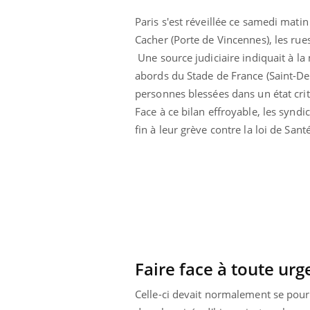
Paris s'est réveillée ce samedi mati
Cacher (Porte de Vincennes), les rue
Une source judiciaire indiquait à la 
abords du Stade de France (Saint-Deni
personnes blessées dans un état cri
Face à ce bilan effroyable, les synd
fin à leur grève contre la loi de Sant
lovirus : ce qui
Pourquoi votre ventre
ans la prise en
gâche-t-il les premiers
des femmes
jours de vos vacances ?
s
e empêche-t-elle
Fortes chaleurs :
Faire face à toute urg
 la nuit ?
pourquoi le risque de
noyade grimpe-t-il ?
Celle-ci devait normalement se pour