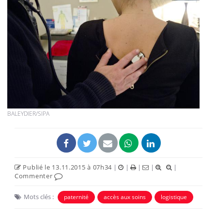
BALEYDIER/SIPA
Publié le 13.11.2015 à 07h34
|
|
|
|
|
Commenter
Mots clés :
paternité
accès aux soins
logistique