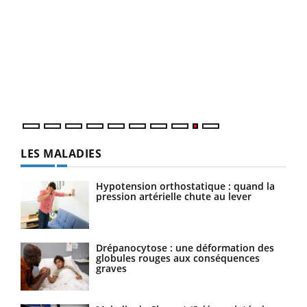
Ecz
You
(2/3
Une 
une 
une i
LES MALADIES
Hypotension orthostatique : quand la
pression artérielle chute au lever
Drépanocytose : une déformation des
globules rouges aux conséquences
graves