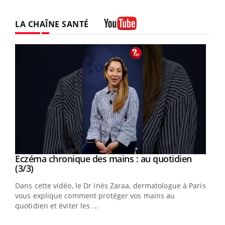
LA CHAÎNE SANTÉ
Youtube
Youtube
al
Eczéma chronique des mains : au quotidien
Youtube
Youtube
(3/3)
au
Dans cette vidéo, le Dr Inès Zaraa, dermatologue à Paris,
,
vous explique comment protéger vos mains au
quotidien et éviter les ...