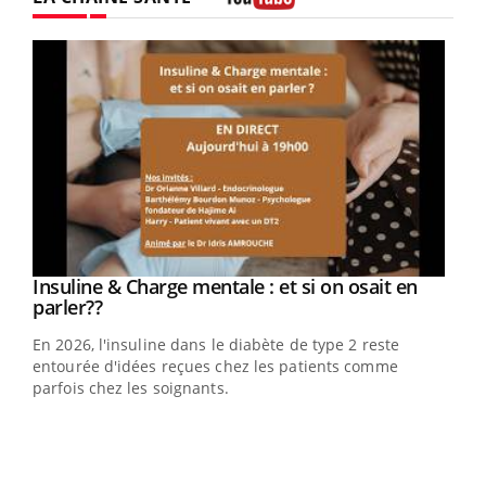
Youtube
Youtube
Insuline & Charge mentale : et si on osait en
Youtube
Youtube
parler??
En 2026, l'insuline dans le diabète de type 2 reste
entourée d'idées reçues chez les patients comme
parfois chez les soignants.
Ecz
You