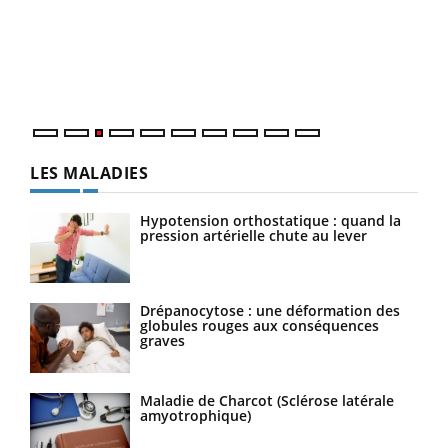
pour
L'ét
Vaca
Nos 
LES MALADIES
Hypotension orthostatique : quand la
pression artérielle chute au lever
Drépanocytose : une déformation des
globules rouges aux conséquences
graves
Maladie de Charcot (Sclérose latérale
amyotrophique)