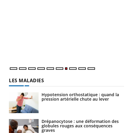
Qua
You
"Les
trav
DRH 
LES MALADIES
Hypotension orthostatique : quand la
pression artérielle chute au lever
Drépanocytose : une déformation des
globules rouges aux conséquences
graves