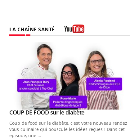
LA CHAÎNE SANTÉ
Youtube
Youtube
cès
COUP DE FOOD sur le diabète
Youtube
Coup de food sur le diabète, c'est votre nouveau rendez-
 en
vous culinaire qui bouscule les idées reçues ! Dans cet
u
épisode, une ...