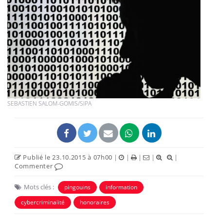
SEBASTIEN SALOM-GOMIS/SIPA
Publié le 23.10.2015 à 07h00
|
|
|
|
|
Commenter
Mots clés :
pingouins
information
cybercriminalité
honoraires